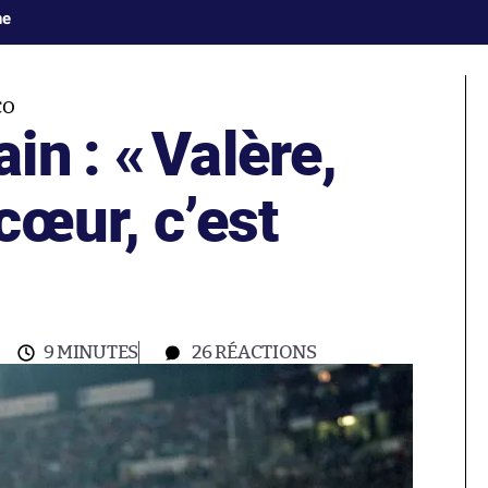
ne
CO
in : «
Valère,
cœur, c’est
9 MINUTES
26
RÉACTIONS