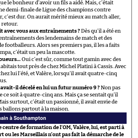
que le bonheur d’avoir un fils a aidé. Mais, c’était
ne demi-finale de Ligue des champions contre
r, c’est dur. On aurait mérité mieux au match aller,
u retour.
ait avec vous aux entraînements ?
Dès qu’il a été en
x entraînements des lendemains de match et des
footballeurs. Alors ses premiers pas, il les a faits
ympa, c’était un peu la mascotte.
s joueurs…
Oui c’est sûr, comme tout gamin avec des
habitais tout près de chez Michel Platini à Cassis. Avec
hez lui l’été, et Valère, lorsqu’il avait quatre-cinq
ous.
 avait-il décelé en lui un futur numéro 9 ?
Non pas
 ce soit à quatre-cinq ans. Mais ça se sentait qu’il
 Mais surtout, c’était un passionné, il avait envie de
es ballons partout à la maison.
main à Southampton
e centre de formation de l’OM, Valère, lui, est parti à
 ou les Marseillais n’ont pas fait la démarche de le