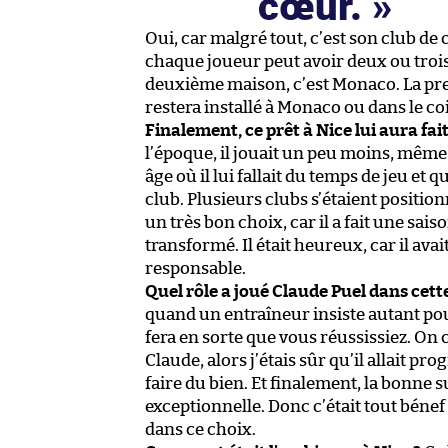
cœur.
Oui, car malgré tout, c’est son club de
chaque joueur peut avoir deux ou troi
deuxième maison, c’est Monaco. La preuv
restera installé à Monaco ou dans le coin
Finalement, ce prêt à Nice lui aura fa
l’époque, il jouait un peu moins, même s
âge où il lui fallait du temps de jeu et
club. Plusieurs clubs s’étaient position
un très bon choix, car il a fait une sa
transformé. Il était heureux, car il avai
responsable.
Quel rôle a joué Claude Puel dans cette
quand un entraîneur insiste autant pour 
fera en sorte que vous réussissiez. On 
Claude, alors j’étais sûr qu’il allait pr
faire du bien. Et finalement, la bonne s
exceptionnelle. Donc c’était tout bén
dans ce choix.