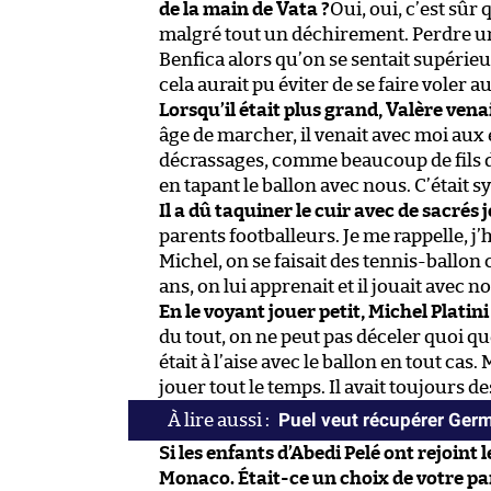
de la main de Vata ?
Oui, oui, c’est sûr 
malgré tout un déchirement. Perdre u
Benfica alors qu’on se sentait supérieu
cela aurait pu éviter de se faire voler a
Lorsqu’il était plus grand, Valère ven
âge de marcher, il venait avec moi au
décrassages, comme beaucoup de fils de 
en tapant le ballon avec nous. C’était s
Il a dû taquiner le cuir avec de sacré
parents footballeurs. Je me rappelle, j’
Michel, on se faisait des tennis-ballon c
ans, on lui apprenait et il jouait avec n
En le voyant jouer petit, Michel Platini
du tout, on ne peut pas déceler quoi que
était à l’aise avec le ballon en tout cas.
jouer tout le temps. Il avait toujours d
Puel veut récupérer Ger
Si les enfants d’Abedi Pelé ont rejoint l
Monaco. Était-ce un choix de votre part