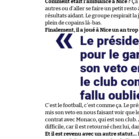
Comment était l’ambiance à Nice ?
Ça 
autres ou d’aller se faire un petit resto 
résultats aidant. Le groupe respirait la j
plein de copains là-bas.
Finalement, il a joué à Nice un an trop 
Le préside
pour le ga
son veto e
le club com
fallu oubl
C’est le football, c’est comme ça. Le pré
mis son veto en nous faisant voir que le
contrat avec Monaco, qui est son club. Al
difficile, car il est retourné chez lui, d
Et il est revenu avec un autre statut…