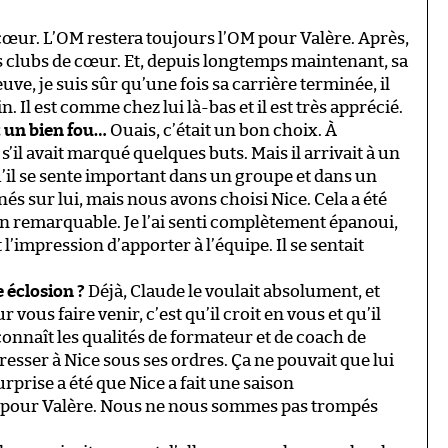
 cœur. L’OM restera toujours l’OM pour Valère. Après,
s clubs de cœur. Et, depuis longtemps maintenant, sa
e, je suis sûr qu’une fois sa carrière terminée, il
. Il est comme chez lui là-bas et il est très apprécié.
it un bien fou…
Ouais, c’était un bon choix. À
’il avait marqué quelques buts. Mais il arrivait à un
 qu’il se sente important dans un groupe et dans un
nés sur lui, mais nous avons choisi Nice. Cela a été
ison remarquable. Je l’ai senti complètement épanoui,
t l’impression d’apporter à l’équipe. Il se sentait
 éclosion ?
Déjà, Claude le voulait absolument, et
vous faire venir, c’est qu’il croit en vous et qu’il
connaît les qualités de formateur et de coach de
ogresser à Nice sous ses ordres. Ça ne pouvait que lui
urprise a été que Nice a fait une saison
ef pour Valère. Nous ne nous sommes pas trompés