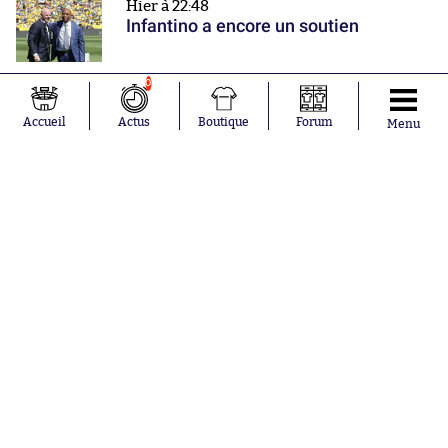
Hier à 22:48
Infantino a encore un soutien
0
Hier à 22:00
Accueil
Actus
Boutique
Forum
Menu
Monaco poursuit sa prépa par une
victoire
Nos partenaires