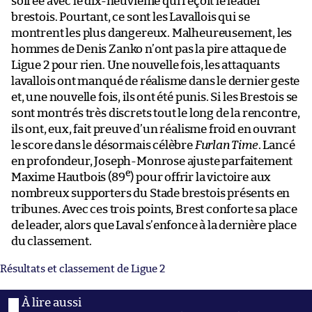
soirée avec le dix-neuvième qui reçoit le leader
brestois. Pourtant, ce sont les Lavallois qui se
montrent les plus dangereux. Malheureusement, les
hommes de Denis Zanko n’ont pas la pire attaque de
Ligue 2 pour rien. Une nouvelle fois, les attaquants
lavallois ont manqué de réalisme dans le dernier geste
et, une nouvelle fois, ils ont été punis. Si les Brestois se
sont montrés très discrets tout le long de la rencontre,
ils ont, eux, fait preuve d’un réalisme froid en ouvrant
le score dans le désormais célèbre
Furlan Time
. Lancé
en profondeur, Joseph-Monrose ajuste parfaitement
e
Maxime Hautbois (89
) pour offrir la victoire aux
nombreux supporters du Stade brestois présents en
tribunes. Avec ces trois points, Brest conforte sa place
de leader, alors que Laval s’enfonce à la dernière place
du classement.
Résultats et classement de Ligue 2