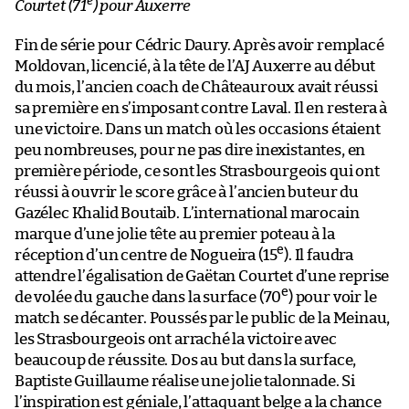
e
Courtet (71
) pour Auxerre
Fin de série pour Cédric Daury. Après avoir remplacé
Moldovan, licencié, à la tête de l’AJ Auxerre au début
du mois, l’ancien coach de Châteauroux avait réussi
sa première en s’imposant contre Laval. Il en restera à
une victoire. Dans un match où les occasions étaient
peu nombreuses, pour ne pas dire inexistantes, en
première période, ce sont les Strasbourgeois qui ont
réussi à ouvrir le score grâce à l’ancien buteur du
Gazélec Khalid Boutaib. L’international marocain
marque d’une jolie tête au premier poteau à la
e
réception d’un centre de Nogueira (15
). Il faudra
attendre l’égalisation de Gaëtan Courtet d’une reprise
e
de volée du gauche dans la surface (70
) pour voir le
match se décanter. Poussés par le public de la Meinau,
les Strasbourgeois ont arraché la victoire avec
beaucoup de réussite. Dos au but dans la surface,
Baptiste Guillaume réalise une jolie talonnade. Si
l’inspiration est géniale, l’attaquant belge a la chance