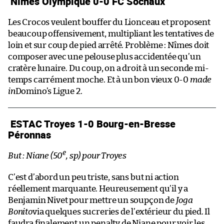
Nîmes Olympique 0-0 FC Sochaux
Les Crocos veulent bouffer du Lionceau et proposent
beaucoup offensivement, multipliant les tentatives de
loin et sur coup de pied arrêté. Problème : Nîmes doit
composer avec une pelouse plus accidentée qu’un
cratère lunaire. Du coup, on a droit à un seconde mi-
temps carrément moche. Et à un bon vieux 0-0
made
in
Domino’s Ligue 2.
ESTAC Troyes 1-0 Bourg-en-Bresse
Péronnas
e
But : Niane (50
, sp) pour Troyes
C’est d’abord un peu triste, sans but ni action
réellement marquante. Heureusement qu’il y a
Benjamin Nivet pour mettre un soupçon de
Joga
Bonito
via quelques sucreries de l’extérieur du pied. Il
faudra finalement un penalty de Niane pour voir les