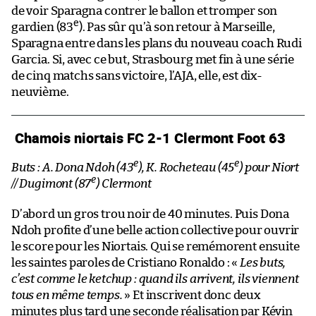
de voir Sparagna contrer le ballon et tromper son
e
gardien (83
). Pas sûr qu’à son retour à Marseille,
Sparagna entre dans les plans du nouveau coach Rudi
Garcia. Si, avec ce but, Strasbourg met fin à une série
de cinq matchs sans victoire, l’AJA, elle, est dix-
neuvième.
Chamois niortais FC 2-1 Clermont Foot 63
e
e
Buts : A. Dona Ndoh (43
), K. Rocheteau (45
) pour Niort
e
// Dugimont (87
) Clermont
D’abord un gros trou noir de 40 minutes. Puis Dona
Ndoh profite d’une belle action collective pour ouvrir
le score pour les Niortais. Qui se remémorent ensuite
les saintes paroles de Cristiano Ronaldo : «
Les buts,
c’est comme le ketchup : quand ils arrivent, ils viennent
tous en même temps.
» Et inscrivent donc deux
minutes plus tard une seconde réalisation par Kévin