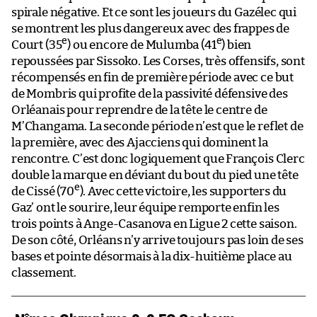
spirale négative. Et ce sont les joueurs du Gazélec qui
se montrent les plus dangereux avec des frappes de
e
e
Court (35
) ou encore de Mulumba (41
) bien
repoussées par Sissoko. Les Corses, très offensifs, sont
récompensés en fin de première période avec ce but
de Mombris qui profite de la passivité défensive des
Orléanais pour reprendre de la tête le centre de
M’Changama. La seconde période n’est que le reflet de
la première, avec des Ajacciens qui dominent la
rencontre. C’est donc logiquement que François Clerc
double la marque en déviant du bout du pied une tête
e
de Cissé (70
). Avec cette victoire, les supporters du
Gaz’ ont le sourire, leur équipe remporte enfin les
trois points à Ange-Casanova en Ligue 2 cette saison.
De son côté, Orléans n’y arrive toujours pas loin de ses
bases et pointe désormais à la dix-huitième place au
classement.