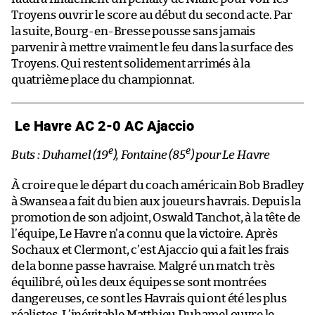
Troyens ouvrir le score au début du second acte. Par
la suite, Bourg-en-Bresse pousse sans jamais
parvenir à mettre vraiment le feu dans la surface des
Troyens. Qui restent solidement arrimés à la
quatrième place du championnat.
Le Havre AC 2-0 AC Ajaccio
e
e
Buts : Duhamel (19
), Fontaine (85
) pour Le Havre
À croire que le départ du coach américain Bob Bradley
à Swansea a fait du bien aux joueurs havrais. Depuis la
promotion de son adjoint, Oswald Tanchot, à la tête de
l’équipe, Le Havre n’a connu que la victoire. Après
Sochaux et Clermont, c’est Ajaccio qui a fait les frais
de la bonne passe havraise. Malgré un match très
équilibré, où les deux équipes se sont montrées
dangereuses, ce sont les Havrais qui ont été les plus
réalistes. L’inévitable Matthieu Duhamel ouvre le