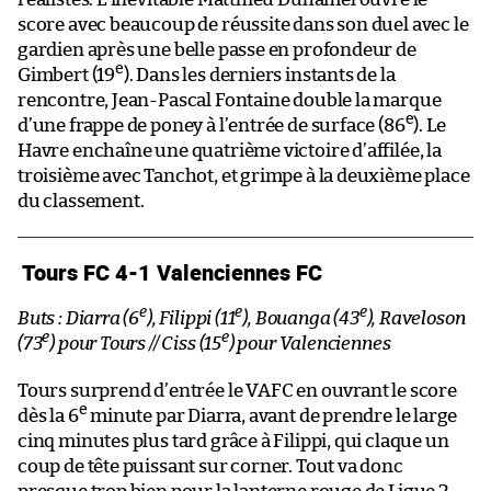
score avec beaucoup de réussite dans son duel avec le
gardien après une belle passe en profondeur de
e
Gimbert (19
). Dans les derniers instants de la
rencontre, Jean-Pascal Fontaine double la marque
e
d’une frappe de poney à l’entrée de surface (86
). Le
Havre enchaîne une quatrième victoire d’affilée, la
troisième avec Tanchot, et grimpe à la deuxième place
du classement.
Tours FC 4-1 Valenciennes FC
e
e
e
Buts : Diarra (6
), Filippi (11
), Bouanga (43
), Raveloson
e
e
(73
) pour Tours // Ciss (15
) pour Valenciennes
Tours surprend d’entrée le VAFC en ouvrant le score
e
dès la 6
minute par Diarra, avant de prendre le large
cinq minutes plus tard grâce à Filippi, qui claque un
coup de tête puissant sur corner. Tout va donc