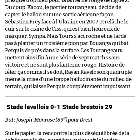
presque trop bien pour la lanterne rouge de Ligue 2.
Du coup, Kacou, le portier tourangeau, décide de
capter le ballon sur une sortie aérienne façon
Sébastien Frey face à l’Ukraine en 2007 et relâche le
cuir sur le crâne de Ciss, qui est bien heureux de
marquer. Sympa. Mais Tours s’accroche et ne tarde
pas à planter un troisième pion par Bouanga qui bat
Perquis de près dans la surface. Les Tourangeaux
mettent ainsi fin à une série de sept matchs sans
victoire et ne sont plus lanterne rouge. Histoire de
fêter ça comme il se doit, Rayan Raveloson quadruple
même la mise d’une frappe hallucinante du milieu de
terrain, qui laisse Perquis complètement impuissant.
Stade lavallois 0-1 Stade brestois 29
e
But : Joseph-Monrose (89
) pour Brest
Sur le papier, la rencontre la plus déséquilibrée de la