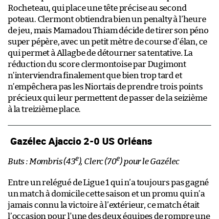
Rocheteau, qui place une tête précise au second
poteau. Clermont obtiendra bien un penalty à l’heure
de jeu, mais Mamadou Thiam décide de tirer son péno
super pépère, avec un petit mètre de course d’élan, ce
qui permet à Allagbe de détourner sa tentative. La
réduction du score clermontoise par Dugimont
n’interviendra finalement que bien trop tard et
n’empêchera pas les Niortais de prendre trois points
précieux qui leur permettent de passer de la seizième
à la treizième place.
Gazélec Ajaccio 2-0 US Orléans
e
e
Buts : Mombris (43
), Clerc (70
) pour le Gazélec
Entre un relégué de Ligue 1 qui n’a toujours pas gagné
un match à domicile cette saison et un promu qui n’a
jamais connu la victoire à l’extérieur, ce match était
l’occasion pour l’une des deux équipes de rompre une