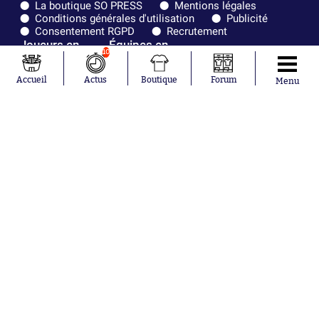
La boutique SO PRESS
Mentions légales
Conditions générales d'utilisation
Publicité
Consentement RGPD
Recrutement
Joueurs en
Équipes en
10
tendance
tendance
Accueil
Actus
Boutique
Forum
Menu
Khalis Merah
FIFA
Loïs Openda
Real Madrid
Moussa
Bordeaux
Niakhaté
France
Nicolás
Chelsea
Tagliafico
Paris Saint-
Pavel Šulc
Germain
Gauthier Hein
Olympique
Lionel Messi
lyonnais
Gonzalo
AC Milan
García Torres
RC Strasbourg
Gio Reyna
RC Lens
Leandro
Paredes