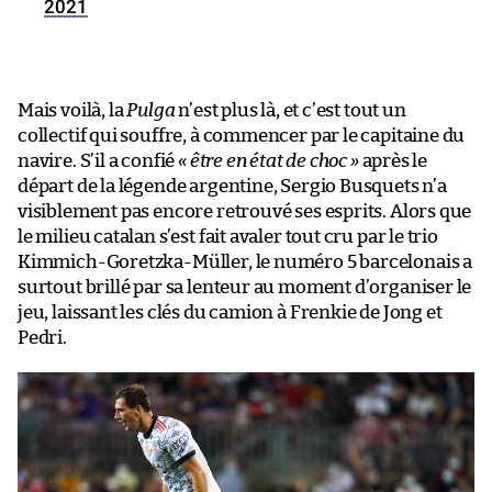
2021
Mais voilà, la
Pulga
n’est plus là, et c’est tout un
collectif qui souffre, à commencer par le capitaine du
navire. S’il a confié
« être en état de choc »
après le
départ de la légende argentine, Sergio Busquets n’a
visiblement pas encore retrouvé ses esprits. Alors que
le milieu catalan s’est fait avaler tout cru par le trio
Kimmich-Goretzka-Müller, le numéro 5 barcelonais a
surtout brillé par sa lenteur au moment d’organiser le
jeu, laissant les clés du camion à Frenkie de Jong et
Pedri.