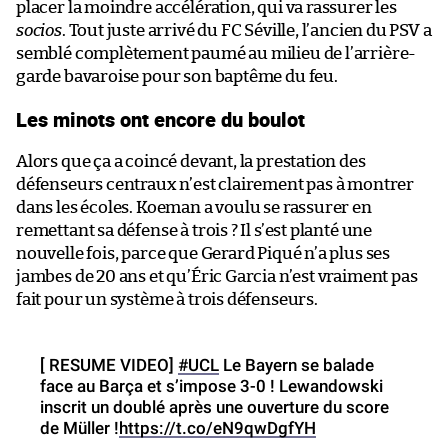
placer la moindre accélération, qui va rassurer les
socios
. Tout juste arrivé du FC Séville, l’ancien du PSV a
semblé complètement paumé au milieu de l’arrière-
garde bavaroise pour son baptême du feu.
Les minots ont encore du boulot
Alors que ça a coincé devant, la prestation des
défenseurs centraux n’est clairement pas à montrer
dans les écoles. Koeman a voulu se rassurer en
remettant sa défense à trois ? Il s’est planté une
nouvelle fois, parce que Gerard Piqué n’a plus ses
jambes de 20 ans et qu’Éric Garcia n’est vraiment pas
fait pour un système à trois défenseurs.
[ RESUME VIDEO]
#UCL
Le Bayern se balade
face au Barça et s’impose 3-0 ! Lewandowski
inscrit un doublé après une ouverture du score
de Müller !
https://t.co/eN9qwDgfYH