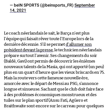
— beIN SPORTS (@beinsports_FR)
September
14, 2021
Le coach néerlandais le sait, le Barça n’est plus
l’équipe qui faisait rêver toute l’Europe lors de la
dernière décennie. S’il se permet
d’allumer son
président devant la presse
, le technicien néerlandais
prépare surtout l’avenir. Ses changements du soir
(Baldé, Gavi) ont permis de découvrir les énièmes
nouveaux talents de la Masia, qui ont apporté (un peu)
plus en un quart d’heure que les vieux briscards en 75.
Mais la route vers cette fameuse nouvelle ère,
amorcée avec le départ de Messi au PSG, s’annonce
longue et sinueuse. Sachant que le club doit faire face
à des problèmes économiques monstrueux et des
tuiles sur le plan sportif (Ansu Fati, Agüero et
Braithwaite sont encore sur le carreau pour quelques