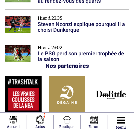
au rendez-vous des quarts
Hier à 23:35
Steven Nzonzi explique pourquoi il a
choisi Dunkerque
Hier à 23:02
Le PSG perd son premier trophée de
la saison
Nos partenaires
1
Accueil
Actus
Boutique
Forum
Menu