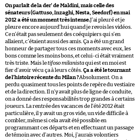
On parlait de la der’ de Maldini, mais celle des
sénateurs (Gattuso, Inzaghi, Nesta, Seedorf) en mai
2012 a été un moment très intense.
J’ai pleuré et je
pleure encore aujourd’hui quand je revois les vidéos.
Ce n’était pas seulement des coéquipiers qui s’en
allaient, c’étaient aussi des amis. Ça a été un grand
honneur de partager tous ces moments avec eux, les
bons comme les moins bons, et celui-ci était vraiment
très triste. Mais le
tifoso milanista
qui est en moi est
fier d’avoir vécu ça à leurs côtés.
Ça a été le tournant
de l’histoire récente du Milan ?
Absolument. On a
perdu quasiment tous les points de repère du vestiaire
et de la direction. Il n’y avait plus de ligne de conduite,
on a donné des responsabilités trop grandes à certains
joueurs. La rentrée des vacances de l’été 2012 était
particulière, il y avait un gros vide, un vide difficile à
combler, même si cela avait été possible en
programmant ces départs et en effectuant un passage
de témoin avec d’autres. Moi, j’aurais volontiers