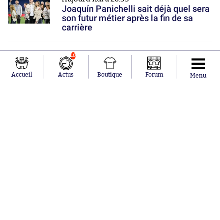
Joaquín Panichelli sait déjà quel sera
son futur métier après la fin de sa
carrière
Aujourd'hui à 19:59
10
Une des révélations lensoises
prolonge jusqu'en 2030
Accueil
Actus
Boutique
Forum
Menu
Nos partenaires