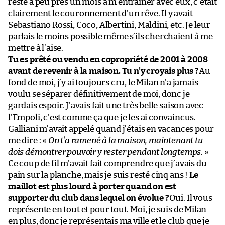
resté à peu près un mois à m’entraîner avec eux, c’était
clairement le couronnement d’un rêve. Il y avait
Sebastiano Rossi, Coco, Albertini, Maldini, etc. Je leur
parlais le moins possible même s’ils cherchaient à me
mettre à l’aise.
Tu es prêté ou vendu en copropriété de 2001 à 2008
avant de revenir à la maison. Tu n’y croyais plus ?
Au
fond de moi, j’y ai toujours cru, le Milan n’a jamais
voulu se séparer définitivement de moi, donc je
gardais espoir. J’avais fait une très belle saison avec
l’Empoli, c’est comme ça que je les ai convaincus.
Galliani m’avait appelé quand j’étais en vacances pour
me dire : «
On t’a ramené à la maison, maintenant tu
dois démontrer pouvoir y rester pendant longtemps.
»
Ce coup de fil m’avait fait comprendre que j’avais du
pain sur la planche, mais je suis resté cinq ans !
Le
maillot est plus lourd à porter quand on est
supporter du club dans lequel on évolue ?
Oui. Il vous
représente en tout et pour tout. Moi, je suis de Milan
en plus, donc je représentais ma ville et le club que je