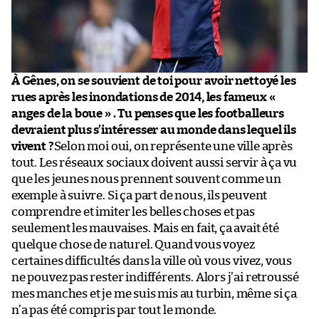
À Gênes, on se souvient de toi pour avoir nettoyé les
rues après les inondations de 2014, les fameux «
anges de la boue » . Tu penses que les footballeurs
devraient plus s’intéresser au monde dans lequel ils
vivent ?
Selon moi oui, on représente une ville après
tout. Les réseaux sociaux doivent aussi servir à ça vu
que les jeunes nous prennent souvent comme un
exemple à suivre. Si ça part de nous, ils peuvent
comprendre et imiter les belles choses et pas
seulement les mauvaises. Mais en fait, ça avait été
quelque chose de naturel. Quand vous voyez
certaines difficultés dans la ville où vous vivez, vous
ne pouvez pas rester indifférents. Alors j’ai retroussé
mes manches et je me suis mis au turbin, même si ça
n’a pas été compris par tout le monde.