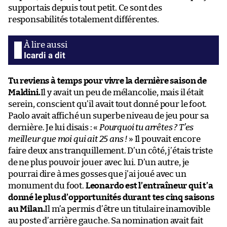
supportais depuis tout petit. Ce sont des
responsabilités totalement différentes.
Icardi a dit
Tu reviens à temps pour vivre la dernière saison de
Maldini.
Il y avait un peu de mélancolie, mais il était
serein, conscient qu’il avait tout donné pour le foot.
Paolo avait affiché un superbe niveau de jeu pour sa
dernière. Je lui disais : «
Pourquoi tu arrêtes ? T’es
meilleur que moi qui ait 25 ans !
» Il pouvait encore
faire deux ans tranquillement. D’un côté, j’étais triste
de ne plus pouvoir jouer avec lui. D’un autre, je
pourrai dire à mes gosses que j’ai joué avec un
monument du foot.
Leonardo est l’entraîneur qui t’a
donné le plus d’opportunités durant tes cinq saisons
au Milan.
Il m’a permis d’être un titulaire inamovible
au poste d’arrière gauche. Sa nomination avait fait