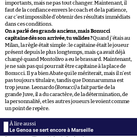
importants, mais ne pas tout changer. Maintenant, il
faut de la confiance envers le coach et de la patience,
car c’est impossible d’obtenir des résultats immédiats
dans ces conditions.
On a parlé des grands anciens, mais Bonucci
capitaine dès son arrivée, tu valides ?
Quand j’étais au
Milan, la règle était simple : le capitaine était le joueur
présent depuis le plus longtemps, mais ça avait déjà
changé quand Montolivo a eu le brassard. Maintenant,
je ne sais pas qui pourrait être capitaine à la place de
Bonucci. Il y a bien Abate qui le mériterait, mais il n’est
pas toujours titulaire, tandis que Donnarumma est
trop jeune. Leonardo
(Bonucci)
a fait partie de la
grande Juve, il a du caractère, de la détermination, de
la personnalité, et les autres joueurs le voient comme
un point de repère.
Le Genoa se sert encore à Marseille