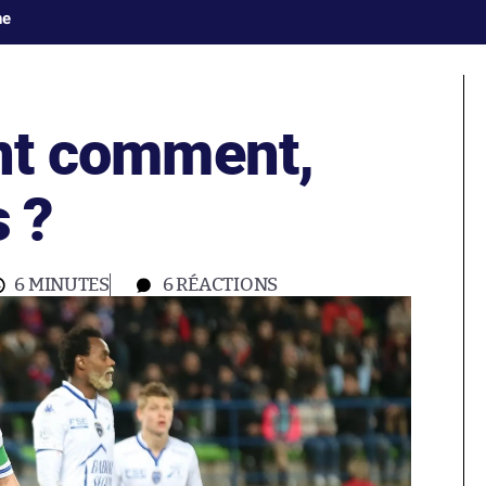
ne
ont comment,
 ?
6 MINUTES
6
RÉACTIONS