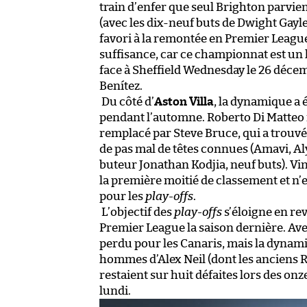
train d’enfer que seul Brighton parvie
(avec les dix-neuf buts de Dwight Gayle
favori à la remontée en Premier League
suffisance, car ce championnat est un 
face à Sheffield Wednesday le 26 décem
Benítez.
Du côté d’
Aston Villa
, la dynamique a
pendant l’automne. Roberto Di Matteo n
remplacé par Steve Bruce, qui a trouv
de pas mal de têtes connues (Amavi, Al
buteur Jonathan Kodjia, neuf buts). V
la première moitié de classement et n’es
pour les
play-offs
.
L’objectif des
play-offs
s’éloigne en r
Premier League la saison dernière. Ave
perdu pour les Canaris, mais la dynami
hommes d’Alex Neil (dont les anciens R
restaient sur huit défaites lors des o
lundi.