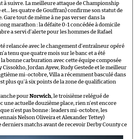
nt à suivre. La meilleure attaque de Championship
 et… les quatre de Gouffran) confirme son statut de
. Gare tout de même à ne pas verser dans la
long marathon : la défaite 0-1 concédée à domicile
bre a servi d’alerte pour les hommes de Rafael
 été relancée avec le changement d’entraîneur opéré
’a tenu que quatre mois sur le banc et a été
é la bonne carburation avec cette équipe composée
y Cissokho, Jordan Ayew, Rudy Gestede et le meilleur
ingtième mi-octobre, Villa a récemment basculé dans
t plus qu’à six points de la zone de qualification
evanche pour
Norwich
, le troisième relégué de
c une actuelle douzième place, rien n’est encore
que n’est pas bonne : leaders mi-octobre, les
ennais Nelson Oliveira et Alexander Tettey)
nze derniers matchs avant de recevoir Derby County ce