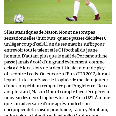
Si les statistiques de Mason Mount ne sont pas
sensationnelles (huit buts, quatre passes décisives),
un léger coup d’œil à l’un de ses matchs suffit pour
entrevoir tout le talent et le QI football du jeune
homme. D’autant plus que le natif de Portsmouth ne
passe jamais à côté d’un grand évènement, comme
cela a été le cas lors de la demi-finale retour de play-
offs contre Leeds. Ou encore à l’Euro U19 2017, durant
lequel il a terminé avec le trophée de meilleur joueur
d’une compétition remportée par l’Angleterre. Deux
ans plus tard, Mason Mount compte bien récupérer à
nouveau les deux trophées lors de l’Euro U21. À moins
que son adversaire d’une après-midi et son
coéquipier de la saison prochaine, Tammy Abraham,
ne lui vole sa statuette individuelle. Ou alors que