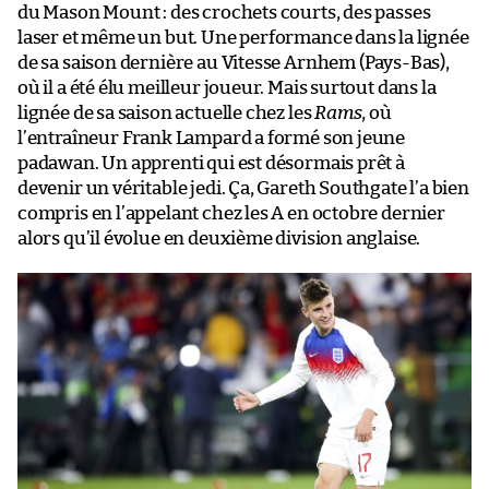
du Mason Mount : des crochets courts, des passes
laser et même un but. Une performance dans la lignée
de sa saison dernière au Vitesse Arnhem (Pays-Bas),
où il a été élu meilleur joueur. Mais surtout dans la
lignée de sa saison actuelle chez les
Rams
, où
l’entraîneur Frank Lampard a formé son jeune
padawan. Un apprenti qui est désormais prêt à
devenir un véritable jedi. Ça, Gareth Southgate l’a bien
compris en l’appelant chez les A en octobre dernier
alors qu’il évolue en deuxième division anglaise.