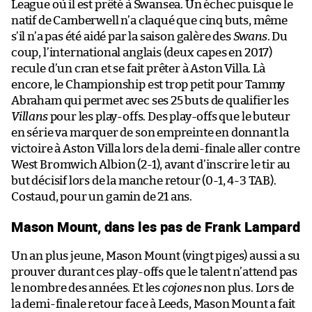
League où il est prêté à Swansea. Un échec puisque le
natif de Camberwell n’a claqué que cinq buts, même
s’il n’a pas été aidé par la saison galère des
Swans
. Du
coup, l’international anglais (deux capes en 2017)
recule d’un cran et se fait prêter à Aston Villa. Là
encore, le Championship est trop petit pour Tammy
Abraham qui permet avec ses 25 buts de qualifier les
Villans
pour les play-offs. Des play-offs que le buteur
en série va marquer de son empreinte en donnant la
victoire à Aston Villa lors de la demi-finale aller contre
West Bromwich Albion (2-1), avant d’inscrire le tir au
but décisif lors de la manche retour (0-1, 4-3 TAB).
Costaud, pour un gamin de 21 ans.
Mason Mount, dans les pas de Frank Lampard
Un an plus jeune, Mason Mount (vingt piges) aussi a su
prouver durant ces play-offs que le talent n’attend pas
le nombre des années. Et les
cojones
non plus. Lors de
la demi-finale retour face à Leeds, Mason Mount a fait