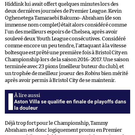
Hiddink lui avait offert quelques minutes lors des
deux dernières journées de Premier League. Kevin
Oghenetega Tamaraebi Bakumo-Abraham (de son
immense nom complet) était alors considéré comme
l’un des meilleurs espoirs de Chelsea, après avoir
soulevé deux Youth League consécutives. Considéré
comme encore un peu tendre, l’attaquant à la vitesse
boltesque est prêté une première fois à Bristol City en
Championship lors de la saison 2016-2017. Une saison
terminée avec 23 pions (meilleur buteur du club), et
un trophée de meilleur joueur des
Robins
bien mérité
après avoir permis à Bristol City de se maintenir.
Aston Villa se qualifie en finale de playoffs dans
la douleur
Déjà trop fort pour le Championship, Tammy
Abraham est donc logiquement promu en Premier