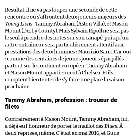
Résultat, il ne va pas louper une seconde de cette
rencontre où s’affrontent deux joueurs majeurs des
Young Lions
: Tammy Abraham (Aston Villa), et Mason
Mount (Derby County). Mais Sylvain Ripoll ne sera pas
le seul à prendre des notes sur son canapé, puisqu’un
autre entraîneur sera particulièrement attentif aux
prestations des deux hommes : Maurizio Sarri. Car oui
: comme des centaines de jeunes joueurs éparpillés
partout sur le continent européen, Tammy Abraham
et Mason Mount appartiennent à Chelsea. Et ils
comptent bien tenter de s’y faire une place la saison
prochaine.
Tammy Abraham, profession : troueur de
filets
Contrairement à Mason Mount, Tammy Abraham, lui,
a déjà eu l’honneur de porter le maillot des
Blues
. À
deux reprises, même. C’était en mai 2016, et Guus