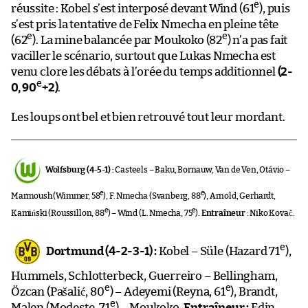
e
réussite : Kobel s’est interposé devant Wind (61
), puis
s’est pris la tentative de Felix Nmecha en pleine tête
e
e
(62
). La mine balancée par Moukoko (82
) n’a pas fait
vaciller le scénario, surtout que Lukas Nmecha est
venu clore les débats à l’orée du temps additionnel
(2-
e
0, 90
+2)
.
Les loups ont bel et bien retrouvé tout leur mordant.
Wolfsburg (4-5-1) :
Casteels – Baku, Bornauw, Van de Ven, Otávio –
e
e
Marmoush (Wimmer, 58
), F. Nmecha (Svanberg, 88
), Arnold, Gerhardt,
e
e
Kamiński (Roussillon, 88
) – Wind (L. Nmecha, 75
).
Entraîneur
: Niko Kovač.
e
Dortmund (4-2-3-1) :
Kobel – Süle (Hazard 71
),
Hummels, Schlotterbeck, Guerreiro – Bellingham,
e
e
Özcan (Pašalić, 80
) – Adeyemi (Reyna, 61
), Brandt,
e
Malen (Modeste, 71
) – Moukoko.
Entraîneur :
Edin