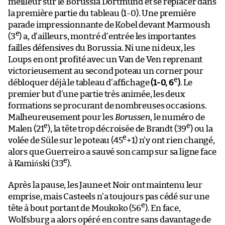
meilleur sur le Borussia Dortmund et se replacer dans
la première partie du tableau (1-0). Une première
parade impressionnante de Kobel devant Marmoush
e
(3
) a, d’ailleurs, montré d’entrée les importantes
failles défensives du Borussia. Ni une ni deux, les
Loups en ont profité avec un Van de Ven reprenant
victorieusement au second poteau un corner pour
e
débloquer déjà le tableau d’affichage
(1-0, 6
)
. Le
premier but d’une partie très animée, les deux
formations se procurant de nombreuses occasions.
Malheureusement pour les
Borussen
, le numéro de
e
e
Malen (21
), la tête trop décroisée de Brandt (39
) ou la
e
volée de Süle sur le poteau (45
+1) n’y ont rien changé,
alors que Guerreiro a sauvé son camp sur sa ligne face
e
à Kamiński (33
).
Après la pause, les Jaune et Noir ont maintenu leur
emprise, mais Casteels n’a toujours pas cédé sur une
e
tête à bout portant de Moukoko (56
). En face,
Wolfsburg a alors opéré en contre sans davantage de