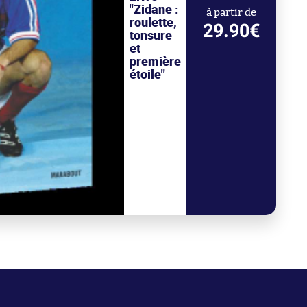
"Zidane :
à partir de
roulette,
29.90€
tonsure
et
première
étoile"