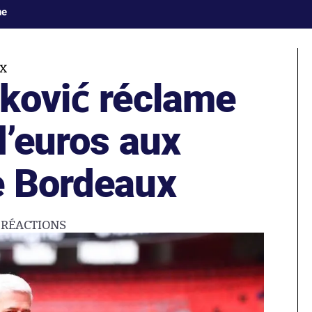
ne
UX
tković réclame
d’euros aux
e Bordeaux
1
RÉACTIONS