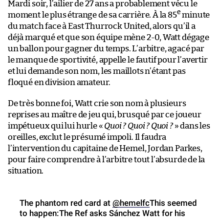
Mardi soir, l’ailier de 27 ans a probablement vécu le
e
moment le plus étrange de sa carrière. À la 85
minute
du match face à East Thurrock United, alors qu’il a
déjà marqué et que son équipe mène 2-0, Watt dégage
un ballon pour gagner du temps. L’arbitre, agacé par
le manque de sportivité, appelle le fautif pour l’avertir
et lui demande son nom, les maillots n’étant pas
floqué en division amateur.
De très bonne foi, Watt crie son nom à plusieurs
reprises au maître de jeu qui, brusqué par ce joueur
impétueux qui lui hurle «
Quoi ? Quoi ? Quoi ?
» dans les
oreilles, exclut le présumé impoli. Il faudra
l’intervention du capitaine de Hemel, Jordan Parkes,
pour faire comprendre à l’arbitre tout l’absurde de la
situation.
The phantom red card at
@hemelfc
This seemed
to happen:The Ref asks Sánchez Watt for his