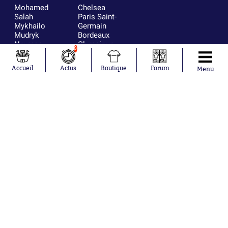
Mohamed
Chelsea
Salah
Paris Saint-
Mykhailo
Germain
Mudryk
Bordeaux
Neymar
Olympique
8
Khalis Merah
lyonnais
Loïs Openda
FIFA
Accueil
Actus
Boutique
Forum
Menu
Moussa
Real Madrid
Niakhaté
RC Strasbourg
Nicolás
AC Milan
Tagliafico
France
Pavel Šulc
RC Lens
Josh Maja
Gauthier Hein