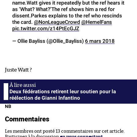
name.Watt gives it repeatedly but the ref hears it
as ‘What? What?’The ref shows him a red for
dissent.Parkes explains to the ref who rescinds
the card.
@NonLeagueCrowd
@HemelFans
pic.twitter.com/z14PtEcGJZ
— Ollie Bayliss (@Ollie_Bayliss)
6 mars 2018
Juste Watt ?
Deux fédérations retirent leur soutien pour la
réélection de Gianni Infantino
NB
Commentaires
Les membres ont posté 13 commentaires sur cet article.
Participez à la discussion
en vous connectant
.