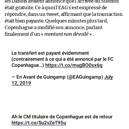
les Danois avaient annoncé que l’arrivée du Suédois
était gratuite. Ce à quoi l’EAG s’est empressé de
répondre, dans un tweet, affirmant que la transaction
était bien payante. Quelques minutes plus tard,
Copenhague a modifié son annonce, parlant
finalement d’un «
montant non dévoilé
» .
Le transfert est payant évidemment
(contrairement à ce qui a été annoncé par le FC
Copenhague…)
https://t.co/mugBO0sx6q
— En Avant de Guingamp (@EAGuingamp)
July
12, 2019
Ah le CM titulaire de Copenhague est de retour
https://t.co/Su2vZeT95u