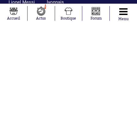
Lionel Messi
lyonnais
Gonzalo
AC Milan
1
García Torres
RC Strasbourg
Gio Reyna
RC Lens
Accueil
Actus
Boutique
Forum
Menu
Leandro
Paredes