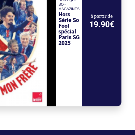
SO -
MAGAZINES
Hors
à partir de
Série So
19.90€
Foot
spécial
Paris SG
2025