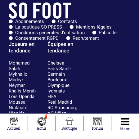
Abonnements
Contacts
La boutique SO PRESS
Mentions légales
Conditions générales d'utilisation
Publicité
Consentement RGPD
Recrutement
Joueurs en
Équipes en
tendance
tendance
Mohamed
Chelsea
Salah
Paris Saint-
Mykhailo
Germain
Mudryk
Bordeaux
Neymar
Olympique
Khalis Merah
lyonnais
Loïs Openda
FIFA
Moussa
Real Madrid
Niakhaté
RC Strasbourg
Nicolás
AC Milan
2
Tagliafico
France
Pavel Šulc
RC Lens
Accueil
Actus
Boutique
Forum
Josh Maja
Menu
Gauthier Hein