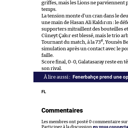
griffes, mais les Lions ne parviennent 
temps.
La tension monte d’un cran dans le deux
une main de Hasan Ali Kaldırım : le déf
supporters mitraillent des bouteilles et 
Cüneyt Çakır est blessé, mais le trio ar
e
Tournant du match, à la 73
, Younès B
simulation après un contact avec le po
faille.
Score final, 0-0, Galatasaray reste en 
son rival.
Fenerbahçe prend une opt
FL
Commentaires
Les membres ont posté 0 commentaire sur c
Participez à la discussion
en vous connect