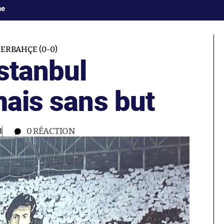
ne
ERBAHÇE (0-0)
stanbul
mais sans but
8
0
RÉACTION