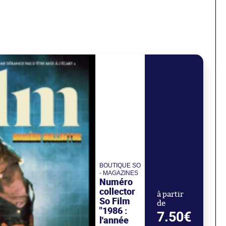
BOUTIQUE SO
- MAGAZINES
Numéro
collector
à partir
So Film
de
"1986 :
7.50€
l'année