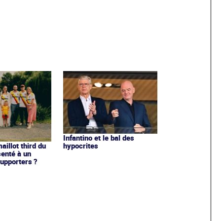
Infantino et le bal des
hypocrites
illot third du
enté à un
upporters ?