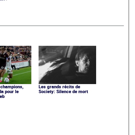
 champions,
Les grands récits de
a pour le
Society: Silence de mort
eb