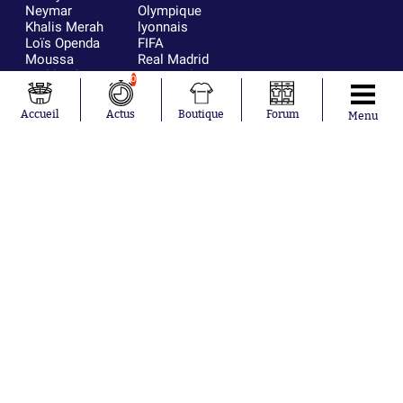
Neymar
Olympique
Khalis Merah
lyonnais
Loïs Openda
FIFA
Moussa
Real Madrid
Niakhaté
RC Strasbourg
0
Nicolás
AC Milan
Tagliafico
France
Accueil
Actus
Boutique
Forum
Menu
Pavel Šulc
RC Lens
Josh Maja
Gauthier Hein