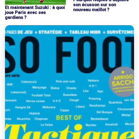
son écusson sur son
Et maintenant Suzuki : à quoi
nouveau maillot ?
joue Paris avec ses
gardiens ?