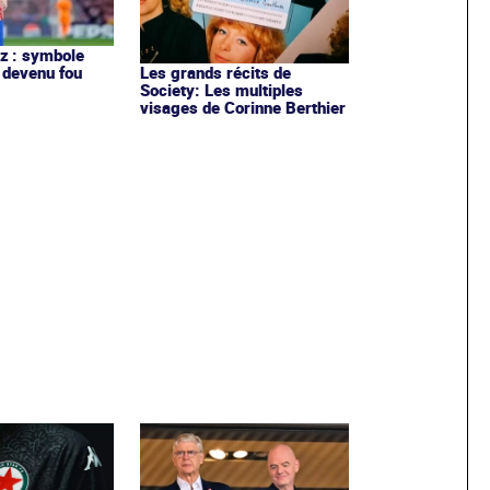
ez : symbole
 devenu fou
Les grands récits de
Society: Les multiples
visages de Corinne Berthier