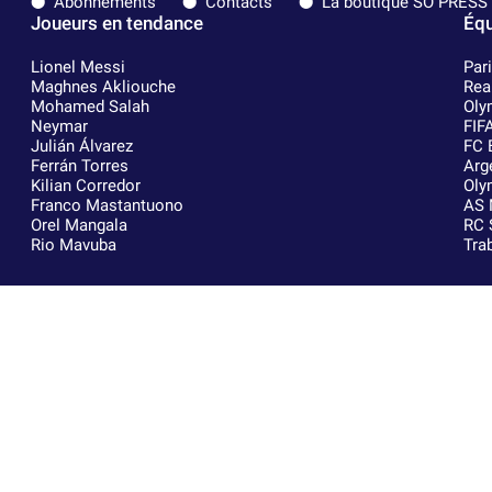
Abonnements
Contacts
La boutique SO PRESS
Joueurs en tendance
Équ
Lionel Messi
Par
Maghnes Akliouche
Rea
Mohamed Salah
Oly
Neymar
FIF
Julián Álvarez
FC 
Ferrán Torres
Arg
Kilian Corredor
Oly
Franco Mastantuono
AS 
Orel Mangala
RC 
Rio Mavuba
Tra