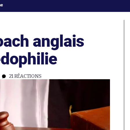
ne
oach anglais
dophilie
21
RÉACTIONS