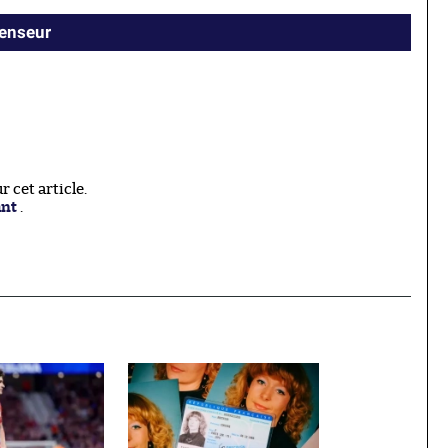
fenseur
 cet article.
ant
.