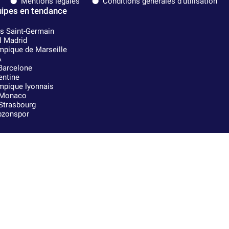
Mentions légales
Conditions générales d'utilisation
ipes en tendance
is Saint-Germain
l Madrid
mpique de Marseille
A
Barcelone
entine
mpique lyonnais
Monaco
Strasbourg
bzonspor