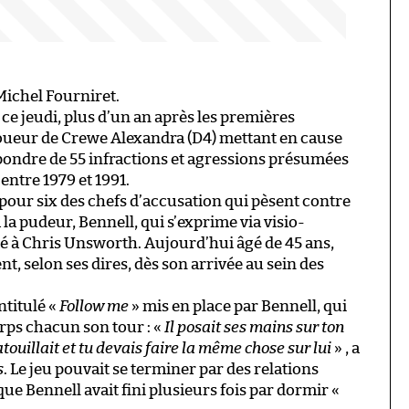
 Michel Fourniret.
 ce jeudi, plus d’un an après les premières
oueur de Crewe Alexandra (D4) mettant en cause
épondre de 55 infractions et agressions présumées
ntre 1979 et 1991.
e pour six des chefs d’accusation qui pèsent contre
 la pudeur, Bennell, qui s’exprime via visio-
é à Chris Unsworth. Aujourd’hui âgé de 45 ans,
, selon ses dires, dès son arrivée au sein des
titulé «
Follow me
» mis en place par Bennell, qui
orps chacun son tour : «
Il posait ses mains sur ton
touillait et tu devais faire la même chose sur lui
» , a
s
. Le jeu pouvait se terminer par des relations
e Bennell avait fini plusieurs fois par dormir «