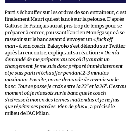
Parti s’échauffer sur les ordres de son entraîneur, c’est
finalement Mauri qui est lancé sur la pelouse. D’après
Gattuso, le Français aurait pris trop de temps pour se
préparer à entrer, poussant l’ancien Monégasque à se
rasseoir sur le banc avant d’envoyer un «
fuck off
man
» à son coach. Bakayoko s’est défendu sur Twitter
après la rencontre, expliquant sa réaction : «
On m’a
demandé de me préparer au cas où il y aurait un
changement. Je me suis donc préparé immédiatement
et je suis parti m’échauffer pendant 2-3 minutes
maximum. Ensuite, on me demande de revenir sur le
e
e
banc. Tout se passe je crois entre la 23
et la 26
. C’est au
moment où je m’assois sur le banc que le coach
s’adresse à moi en des termes inattendus et je ne fais
que répéter ses paroles. Rien de plus
» , a précisé le
milieu de l’AC Milan.