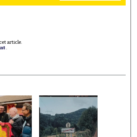
t article.
ant
.