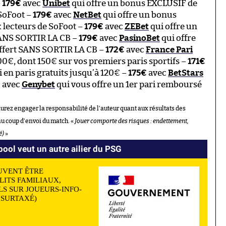
–
179€
avec
Unibet
qui offre un bonus EXCLUSIF de
 SoFoot –
179€
avec
NetBet
qui offre un bonus
 lecteurs de SoFoot –
179€
avec
ZEBet
qui offre un
SANS SORTIR LA CB –
179€
avec
PasinoBet
qui offre
offert SANS SORTIR LA CB –
172€
avec
France Pari
€, dont 150€ sur vos premiers paris sportifs –
171€
 en paris gratuits jusqu’à 120€ –
175€
avec
BetStars
€
avec
Genybet
qui vous offre un 1er pari remboursé
aurez engager la responsabilité de l’auteur quant aux résultats des
au coup d’envoi du match. «
Jouer comporte des risques : endettement,
é)
»
pool veut un autre ailier du PSG
UVENT ÊTRE
LITS FAMILIAUX,
S SUR JOUEURS-INFO-
N SURTAXÉ)