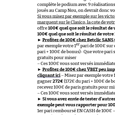
complète le podium avec 9 réalisations
joués au Camp Nou, on devrait donc voi
Si vous misez par exemple sur les victoi
marquent sur le Clasico, la cote de vot
offre
100€ quel que soit le résultat de 
100€ quel que soit le résultat de votre 
►
Profitez de 100€ chez Betclic SAN
er
par exemple votre 1
pari de 100€ sur
pari + 100€ de bonus)- Que votre pari 
gratuits pour miser
– Ces 100€ vous sont versés immédiate
►
Profitez de 100€ chez VBET peu impo
cliquant ici
– Misez par exemple votre 
gagner
272€
(172€ du pari + 100€ de b
recevez 100€ de paris gratuits pour mi
– Ces 100€ vous sont versés immédiate
►
Si vous avez envie de tester d’autre
exemple peut vous rapporter pour 100
1er pari remboursé EN CASH de 100€ 