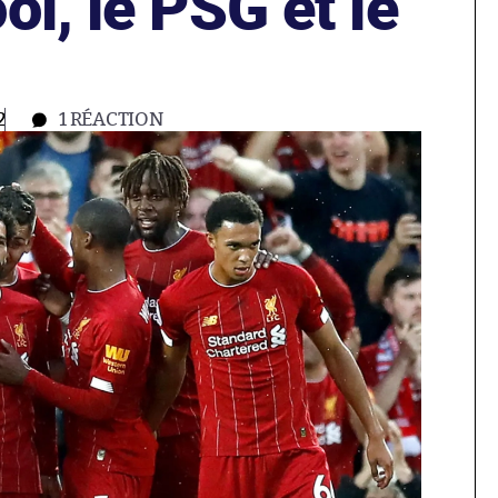
ol, le PSG et le
2
1
RÉACTION