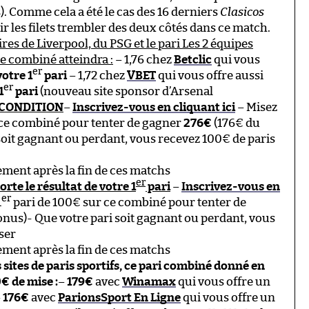
). Comme cela a été le cas des 16 derniers
Clasicos
r les filets trembler des deux côtés dans ce match.
res de Liverpool, du PSG et le pari Les 2 équipes
re combiné atteindra :
– 1,76 chez
Betclic
qui vous
er
votre 1
pari
– 1,72 chez
VBET
qui vous offre aussi
er
1
pari
(nouveau site sponsor d’Arsenal
S CONDITION
–
Inscrivez-vous en cliquant ici
– Misez
 ce combiné pour tenter de gagner
276€
(176€ du
soit gagnant ou perdant, vous recevez 100€ de paris
ment après la fin de ces matchs
er
rte le résultat de votre 1
pari
–
Inscrivez-vous en
er
1
pari de 100€ sur ce combiné pour tenter de
onus)- Que votre pari soit gagnant ou perdant, vous
ser
ment après la fin de ces matchs
s sites de paris sportifs, ce pari combiné donné en
€ de mise :
–
179€
avec
Winamax
qui vous offre un
–
176€
avec
ParionsSport En Ligne
qui vous offre un