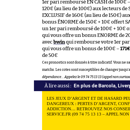
1er pari remboursé EN CASH de 100€ 
120€ (au lieu de 100€) aux lecteurs de
EXCLUSIF de 160€ (au lieu de 150€) aux
bonus ÉNORME de 150€ + 10€ offert 
un 1er pari remboursé de 100€ + 10€ 
qui vous offre un bonus ENORME de 200
avec
bwin
qui rembourse votre 1er pari
qui vous offre un bonus de 100€ –
171
de 50€
Ces pronostics sont donnés à titre indicatif. Vous ne s
matchs. Les cotes sont susceptibles de changer jusqu’
dépendance… Appelez le 09 74 75 13 13 (appel non surtax
En plus de Barcola, Liver
LES JEUX D’ARGENT ET DE HASARD PE
DANGEREUX : PERTES D’ARGENT, CONF
ADDICTION… RETROUVEZ NOS CONSEIL
SERVICE.FR (09 74 75 13 13 – APPEL NO