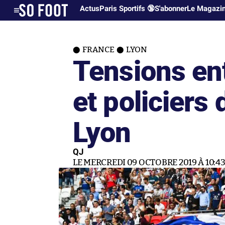
Actus
Paris Sportifs 🔞
S'abonner
Le Magazi
FRANCE
LYON
Tensions en
et policiers
Lyon
QJ
LE MERCREDI 09 OCTOBRE 2019 À 10:4