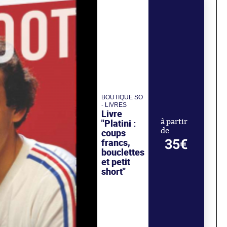
BOUTIQUE SO
- LIVRES
Livre
"Platini :
à partir
de
coups
35€
francs,
bouclettes
et petit
short"