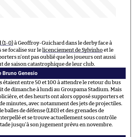
d (1-0)
à Geoffroy-Guichard dans le derby face à
 se focalise sur le
licenciement de Sylvinho
et le
orters n’ont pas oublié que les joueurs ont aussi
ut de saison catastrophique de leur club.
de Bruno Genesio
s étaient entre 50 et 100 à attendre le retour du bus
uit de dimanche à lundi au Groupama Stadium. Mais
olicière, et des heurts ont alors opposé supporters et
 de minutes, avec notamment des jets de projectiles.
de balles de défense (LBD) et des grenades de
terpellé et se trouve actuellement sous contrôle
de stade jusqu’à son jugement prévu en novembre.