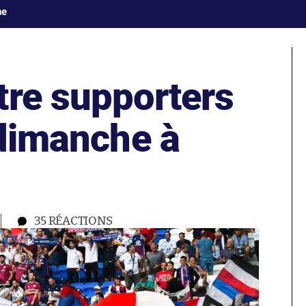
ne
tre supporters
 dimanche à
3
35
RÉACTIONS