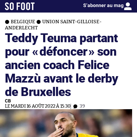
S’abonner au mag
BELGIQUE
UNION SAINT-GILLOISE-
ANDERLECHT
Teddy Teuma partant
pour «
défoncer
» son
ancien coach Felice
Mazzù avant le derby
de Bruxelles
CB
LE MARDI 16 AOÛT 2022 À 15:30
39