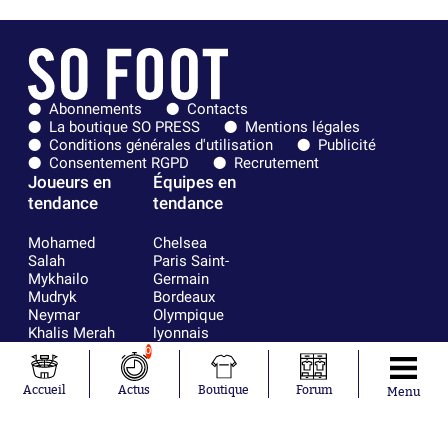
Abonnements
Contacts
La boutique SO PRESS
Mentions légales
Conditions générales d'utilisation
Publicité
Consentement RGPD
Recrutement
Joueurs en
Équipes en
tendance
tendance
Mohamed
Chelsea
Salah
Paris Saint-
Mykhailo
Germain
Mudryk
Bordeaux
Neymar
Olympique
Khalis Merah
lyonnais
Loïs Openda
FIFA
0
Moussa
Real Madrid
Niakhaté
RC Strasbourg
Accueil
Actus
Boutique
Forum
Menu
Nicolás
AC Milan
Tagliafico
France
Pavel Šulc
RC Lens