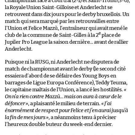
championnat face à Courtrai (2-1) et Saint-Trond (3-0),
la Royale Union Saint-Gilloise et Anderlecht se
retrouvent dans dix jours pour le derby bruxellois. Un
match qui sera marqué par les retrouvailles entre
l’Union et Felice Mazzù, l’entraîneur qui avait mené le
e
club de la commune de Saint-Gilles à la 2
place de
Jupiler Pro League la saison dernière… avant de rallier
Anderlecht.
Puisque ni la RUSG, ni Anderlecht ne disputera de
match de championnat avant le derby (le second cité
essaiera d’abord de se défaire des Young Boys en
barrages de Ligue Europa Conférence), Teddy Teuma,
le capitaine maltais de l’Union, a lancé les hostilités.
«
On n’a rien contre Mazzù… mais on aura à cœur de le
défoncer »
, a plaisanté le milieu de terrain.
« J’ai
énormément de respect pour Felice et j’en aurai jusqu’à
la fin de mes jours »
, a néanmoins tenu à préciser
l’heureux double buteur du week-end dernier.