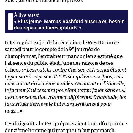
Solskjær en conférence de presse.
« Plus jeune, Marcus Rashford aussi a eu besoin
des repas scolaires gratuits »
Interrogé au sujet de la réception de West Brom ce
e
samedi pour le compte de la 9
journée de
championnat, l’entraîneur mancunien a estimé que
l’absence du public était l’une des raisons de ces
échecs :
« Les matchs contre Chelsea et Arsenal étaient
hyper serrés et je suis 100 % sûr qu’avec nos fans, cela
nous aurait énormément aidés. On aurait eu l’étincelle,
le facteur X nécessaire pour l’emporter. Jouer sans eux,
c’est une sensation vraiment différente. D’habitude, les
fans situés derrière le but marquent un but pour
nous… »
Les dirigeants du PSG prépareraient une offre pour ce
douzième homme qui marque un but par match.