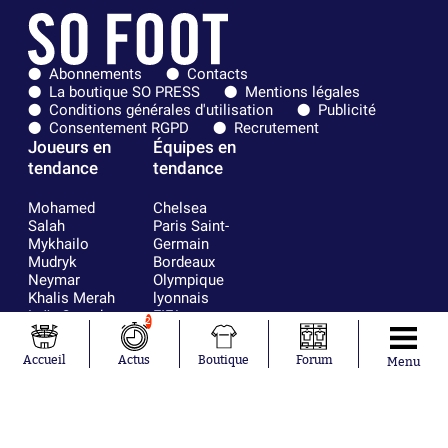
Abonnements
Contacts
La boutique SO PRESS
Mentions légales
Conditions générales d'utilisation
Publicité
Consentement RGPD
Recrutement
Joueurs en
Équipes en
tendance
tendance
Mohamed
Chelsea
Salah
Paris Saint-
Mykhailo
Germain
Mudryk
Bordeaux
Neymar
Olympique
Khalis Merah
lyonnais
Loïs Openda
FIFA
2
Moussa
Real Madrid
Niakhaté
RC Strasbourg
Accueil
Actus
Boutique
Forum
Menu
Nicolás
AC Milan
Tagliafico
France
Pavel Šulc
RC Lens
Josh Maja
Gauthier Hein