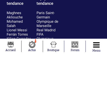
tendance
tendance
Maghnes
Paris Saint-
Akliouche
Germain
Mohamed
Olympique de
Salah
Marseille
Lionel Messi
Real Madrid
Ferrán Torres
FIFA
Kilian Corredor
Olympique
0
Franco
lyonnais
Mastantuono
AS Monaco
Accueil
Actus
Boutique
Forum
Menu
Orel Mangala
FC Barcelone
Rio Mavuba
Argentine
Rodri
RC Strasbourg
Mika Godts
Trabzonspor