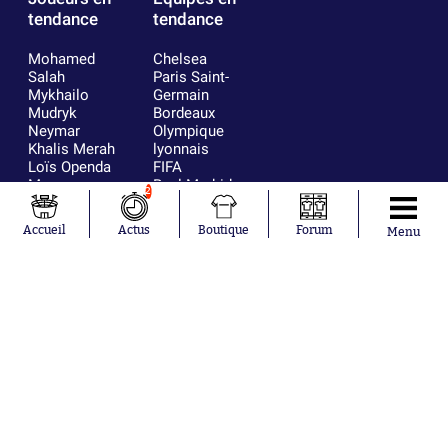
tendance
tendance
Mohamed
Chelsea
Salah
Paris Saint-
Mykhailo
Germain
Mudryk
Bordeaux
Neymar
Olympique
Khalis Merah
lyonnais
Loïs Openda
FIFA
Moussa
Real Madrid
2
Niakhaté
RC Strasbourg
Nicolás
AC Milan
Accueil
Actus
Boutique
Forum
Menu
Tagliafico
France
Pavel Šulc
RC Lens
Josh Maja
Gauthier Hein