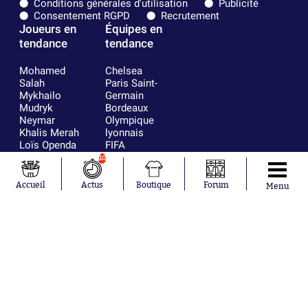
Conditions générales d'utilisation
Publicité
Consentement RGPD
Recrutement
Joueurs en
Équipes en
tendance
tendance
Mohamed
Chelsea
Salah
Paris Saint-
Mykhailo
Germain
Mudryk
Bordeaux
Neymar
Olympique
Khalis Merah
lyonnais
Loïs Openda
FIFA
Moussa
Real Madrid
10
Niakhaté
RC Strasbourg
Nicolás
AC Milan
Accueil
Actus
Boutique
Forum
Menu
Tagliafico
France
Pavel Šulc
RC Lens
Josh Maja
Gauthier Hein