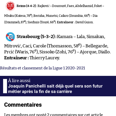
Reims (4-4-2) :
Rajković – Doucouré, Faes, Abdelhamid, Foket –
e
e
Mbuku (Kutesa, 78
), Berisha, Munetsi, Cafaro (Doumbia, 66
) – Dia
e
e
(Drammeh, 87
), Sierhuis (Touré, 66
).
Entraîneur :
David Guion.
Strasbourg (5-3-2) :
Kamara – Lala, Simakan,
e
Mitrović, Caci, Carole (Thomasson, 58
) – Bellegarde,
e
e
Prcić (Waris, 76
), Sissoko (Zohi, 76
) – Ajorque, Diallo.
Entraîneur :
Thierry Laurey.
Résultats et classement de la Ligue 1 2020-2021
Joaquín Panichelli sait déjà quel sera son futur
métier après la fin de sa carrière
Commentaires
Les membres ont posté 2 commentaires sur cet article.