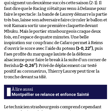
qui signent un deuxième succès cette saison (2-1). Il
faut dire que le Racing n’était pas venu à Delaune pour
faire le spectacle : la bande de Laurey démarre la partie
très bas, laisse son adversaire faire circuler le ballon et
voit Kamara sortir une première claquette devant
Mbuku. Mais le portier strasbourgeois craque deux
fois, en l’espace de quatre minutes. Une belle
inspiration sur coup franc de Cafaro permet à Reims
e
d’ouvrir le score avec l’aide du poteau
(1-0, 22
)
, puis
Faes profite du marquage laxiste de la défense
alsacienne pour faire le break à la suite d’un corner de
e
Berisha
(2-0, 26
)
. Privé de déplacement car testé
positif au coronavirus, Thierry Laurey peut tirer la
tronche devant sa télé.
Montpellier se relance et enfonce Sainté
Le technicien strasbourgeois comprend cependant