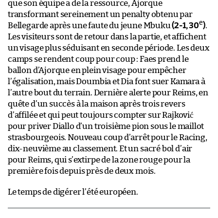
que son équipe a de la ressource, Ajorque
transformant sereinement un penalty obtenu par
e
Bellegarde après une faute du jeune Mbuku
(2-1, 30
)
.
Les visiteurs sont de retour dans la partie, et affichent
un visage plus séduisant en seconde période. Les deux
camps se rendent coup pour coup : Faes prend le
ballon d’Ajorque en plein visage pour empêcher
l’égalisation, mais Doumbia et Dia font suer Kamara à
l’autre bout du terrain. Dernière alerte pour Reims, en
quête d’un succès à la maison après trois revers
d’affilée et qui peut toujours compter sur Rajković
pour priver Diallo d’un troisième pion sous le maillot
strasbourgeois. Nouveau coup d’arrêt pour le Racing,
dix-neuvième au classement. Et un sacré bol d’air
pour Reims, qui s’extirpe de la zone rouge pour la
première fois depuis près de deux mois.
Le temps de digérer l’été européen.