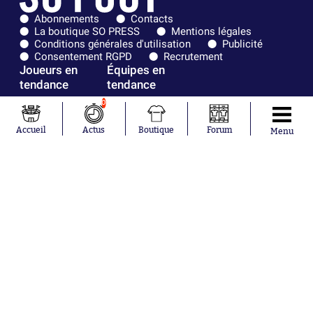
Abonnements
Contacts
La boutique SO PRESS
Mentions légales
Conditions générales d'utilisation
Publicité
Consentement RGPD
Recrutement
Joueurs en
Équipes en
tendance
tendance
0
Maghnes
Paris Saint-
Akliouche
Germain
Accueil
Actus
Boutique
Forum
Menu
Mohamed
Olympique de
Salah
Marseille
Lionel Messi
Real Madrid
Ferrán Torres
FIFA
Kilian Corredor
Olympique
Franco
lyonnais
Mastantuono
AS Monaco
Orel Mangala
FC Barcelone
Rio Mavuba
Argentine
Rodri
RC Strasbourg
Mika Godts
Trabzonspor