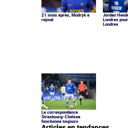
21 mois après, Mudryk a
Jordan Hende
rejoué
Londres pour
Londres
La correspondance
Strasbourg-Chelsea
fonctionne toujours
Articles en tendances