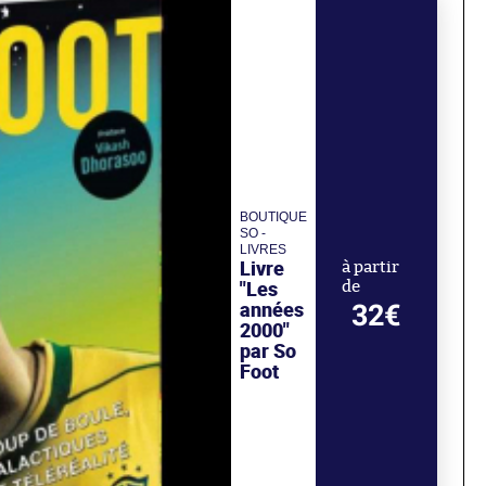
BOUTIQUE
SO -
LIVRES
Livre
à partir
"Les
de
années
32€
2000"
par So
Foot