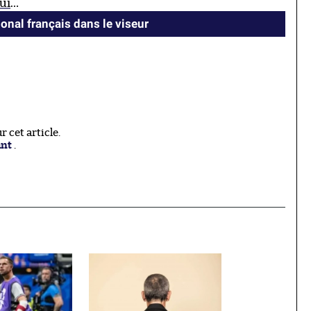
ui
…
ional français dans le viseur
 cet article.
ant
.