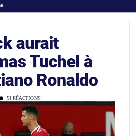
ne
k aurait
mas Tuchel à
tiano Ronaldo
51
RÉACTIONS