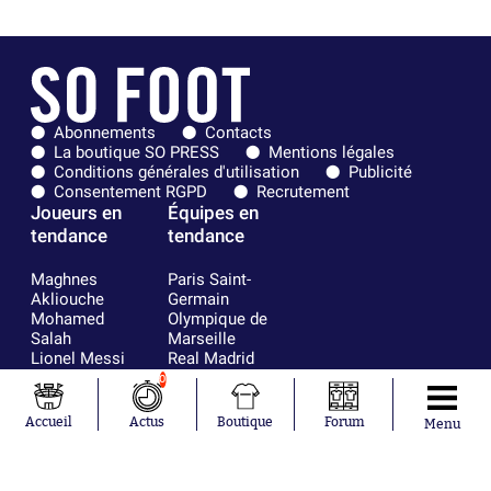
Abonnements
Contacts
La boutique SO PRESS
Mentions légales
Conditions générales d'utilisation
Publicité
Consentement RGPD
Recrutement
Joueurs en
Équipes en
tendance
tendance
Maghnes
Paris Saint-
Akliouche
Germain
Mohamed
Olympique de
Salah
Marseille
Lionel Messi
Real Madrid
Ferrán Torres
FIFA
0
Kilian Corredor
Olympique
Franco
lyonnais
Accueil
Actus
Boutique
Forum
Menu
Mastantuono
AS Monaco
Orel Mangala
FC Barcelone
Rio Mavuba
Argentine