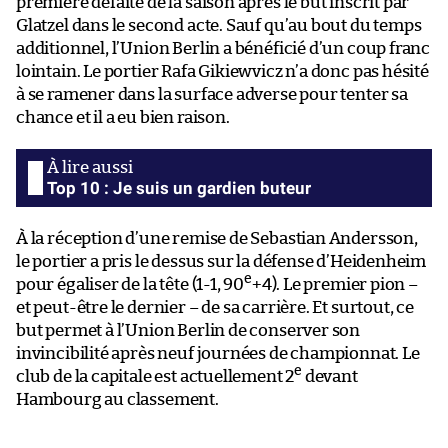
première défaite de la saison après le but inscrit par
Glatzel dans le second acte. Sauf qu’au bout du temps
additionnel, l’Union Berlin a bénéficié d’un coup franc
lointain. Le portier Rafa Gikiewvicz n’a donc pas hésité
à se ramener dans la surface adverse pour tenter sa
chance et il a eu bien raison.
Top 10 : Je suis un gardien buteur
À la réception d’une remise de Sebastian Andersson,
le portier a pris le dessus sur la défense d’Heidenheim
e
pour égaliser de la tête (1-1, 90
+4). Le premier pion –
et peut-être le dernier – de sa carrière. Et surtout, ce
but permet à l’Union Berlin de conserver son
invincibilité après neuf journées de championnat. Le
e
club de la capitale est actuellement 2
devant
Hambourg au classement.