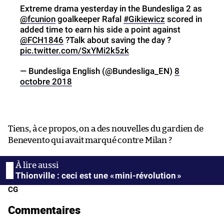
Extreme drama yesterday in the Bundesliga 2 as
@fcunion
goalkeeper Rafal
#Gikiewicz
scored in
added time to earn his side a point against
@FCH1846
?Talk about saving the day ?
pic.twitter.com/SxYMi2k5zk
— Bundesliga English (@Bundesliga_EN)
8
octobre 2018
Tiens, à ce propos, on a des nouvelles du gardien de
Benevento qui avait marqué contre Milan ?
Thionville : ceci est une « mini-révolution »
CG
Commentaires