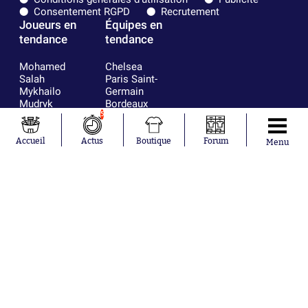
Consentement RGPD
Recrutement
Joueurs en
Équipes en
tendance
tendance
Mohamed
Chelsea
Salah
Paris Saint-
Mykhailo
Germain
Mudryk
Bordeaux
Neymar
Olympique
5
Khalis Merah
lyonnais
Loïs Openda
FIFA
Accueil
Actus
Boutique
Forum
Menu
Moussa
Real Madrid
Niakhaté
RC Strasbourg
Nicolás
AC Milan
Tagliafico
France
Pavel Šulc
RC Lens
Josh Maja
Gauthier Hein