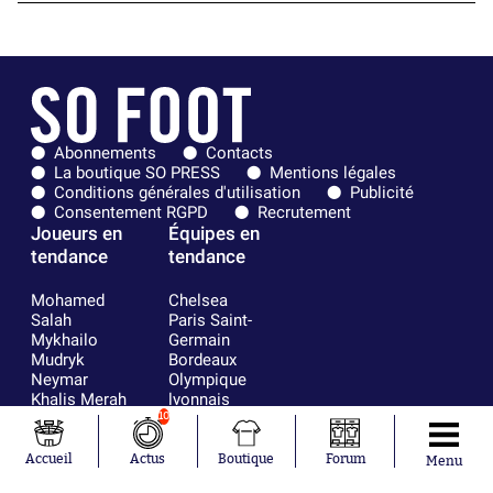
Abonnements
Contacts
La boutique SO PRESS
Mentions légales
Conditions générales d'utilisation
Publicité
Consentement RGPD
Recrutement
Joueurs en
Équipes en
tendance
tendance
Mohamed
Chelsea
Salah
Paris Saint-
Mykhailo
Germain
Mudryk
Bordeaux
Neymar
Olympique
Khalis Merah
lyonnais
Loïs Openda
FIFA
10
Moussa
Real Madrid
Niakhaté
RC Strasbourg
Accueil
Actus
Boutique
Forum
Menu
Nicolás
AC Milan