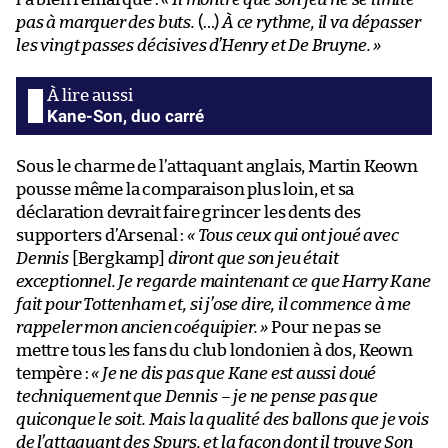
pas à marquer des buts.
(…)
À ce rythme, il va dépasser
les vingt passes décisives d’Henry et De Bruyne. »
Kane-Son, duo carré
Sous le charme de l’attaquant anglais, Martin Keown
pousse même la comparaison plus loin, et sa
déclaration devrait faire grincer les dents des
supporters d’Arsenal :
« Tous ceux qui ont joué avec
Dennis
[Bergkamp]
diront que son jeu était
exceptionnel. Je regarde maintenant ce que Harry Kane
fait pour Tottenham et, si j’ose dire, il commence à me
rappeler mon ancien coéquipier. »
Pour ne pas se
mettre tous les fans du club londonien à dos, Keown
tempère :
« Je ne dis pas que Kane est aussi doué
techniquement que Dennis – je ne pense pas que
quiconque le soit. Mais la qualité des ballons que je vois
de l’attaquant des Spurs, et la façon dont il trouve Son