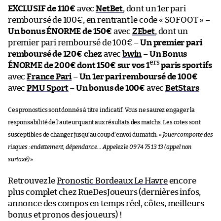
EXCLUSIF de 110€
avec
NetBet
, dont un 1er pari
remboursé de 100€, en rentrant le code « SOFOOT » –
Un bonus ÉNORME de 150€
avec
ZEbet
, dont un
premier pari remboursé de 100€ –
Un premier pari
remboursé de 120€ chez
avec
bwin
–
Un Bonus
ers
ÉNORME de 200€ dont 150€ sur vos 1
paris sportifs
avec
France Pari
–
Un 1er pari remboursé de 100€
avec
PMU Sport
–
Un bonus de 100€
avec
BetStars
Ces pronostics sont donnés à titre indicatif. Vous ne saurez engager la
responsabilité de l’auteur quant aux résultats des matchs. Les cotes sont
susceptibles de changer jusqu’au coup d’envoi du match. «
Jouer comporte des
risques : endettement, dépendance… Appelez le 09 74 75 13 13 (appel non
surtaxé)
»
Retrouvez le
Pronostic Bordeaux Le Havre
encore
plus complet chez RueDesJoueurs (dernières infos,
annonce des compos en temps réel, côtes, meilleurs
bonus et pronos des joueurs) !