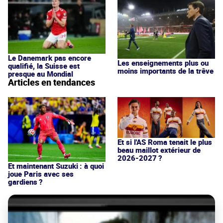
Le Danemark pas encore
Les enseignements plus ou
qualifié, la Suisse est
moins importants de la trêve
presque au Mondial
Articles en tendances
Et si l'AS Roma tenait le plus
beau maillot extérieur de
2026-2027 ?
Et maintenant Suzuki : à quoi
joue Paris avec ses
gardiens ?