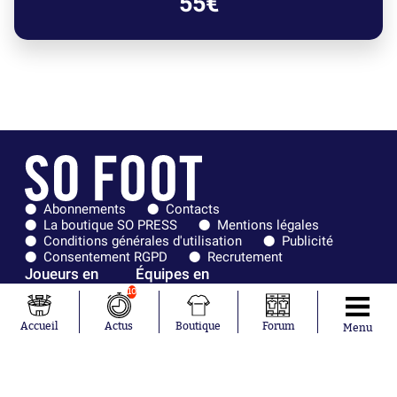
55€
Abonnements
Contacts
La boutique SO PRESS
Mentions légales
Conditions générales d'utilisation
Publicité
Consentement RGPD
Recrutement
Joueurs en
Équipes en
tendance
tendance
10
Lionel Messi
Paris Saint-
Accueil
Actus
Boutique
Forum
Menu
Maghnes
Germain
Akliouche
Real Madrid
Mohamed
Olympique de
Salah
Marseille