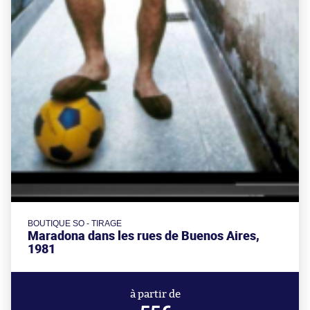
BOUTIQUE SO - TIRAGE
Maradona dans les rues de Buenos Aires,
1981
à partir de