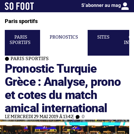
S’abonner au mag
Paris sportifs
PARIS
PRONOSTICS
SITES
C
SPORTIFS
INT
PARIS SPORTIFS
Pronostic Turquie
Grèce : Analyse, prono
et cotes du match
amical international
LE MERCREDI 29 MAI 2019 À 13:42
0