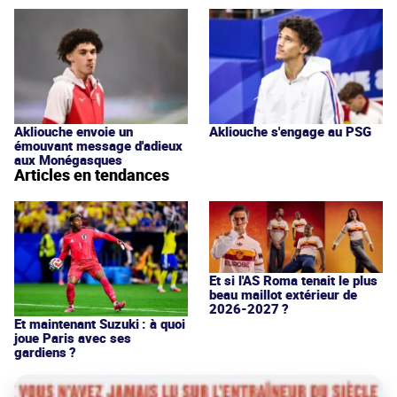
Akliouche envoie un
Akliouche s'engage au PSG
émouvant message d'adieux
aux Monégasques
Articles en tendances
Et si l'AS Roma tenait le plus
beau maillot extérieur de
2026-2027 ?
Et maintenant Suzuki : à quoi
joue Paris avec ses
gardiens ?