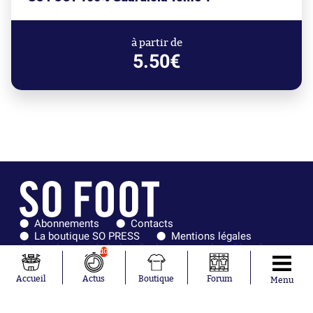
à partir de
5.50€
Abonnements
Contacts
La boutique SO PRESS
Mentions légales
Conditions générales d'utilisation
Publicité
10
Consentement RGPD
Recrutement
Joueurs en
Équipes en
Accueil
Actus
Boutique
Forum
Menu
tendance
tendance