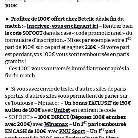
100€
►
Profitez de 100€ offert chez Betclic dès la fin du
match :
–
Inscrivez-vous en cliquant ici
– Rentrez bien
le code SOFOOT
dans la case « code promotionnel » du
er
formulaire d’inscription.- Misez par exemple votre 1
pari de 100€ sur ce pari et gagnez
216€
.- Si votre pari
est perdant, vos 100€ vous sont remboursés en paris
gratuits !
– Ces 100€ vous sont versés immédiatement après la
fin du match.
►
Si vous avez envie de tester d’autres sites de paris
sportifs, d’autres sites vous permettent de parier sur
ce Toulouse – Monaco :
–
Un bonus EXCLUSIF de 150€
au lieu de 100€
avec
Unibet
en rentrant le code
« SOFOOT » –
100€ DIRECT (Déposez 100€ et misez
er
avec 200€)
avec
Winamax
–
Un 1
pari remboursé
er
EN CASH de 100€
avec
PMU Sport
–
Un 1
pari