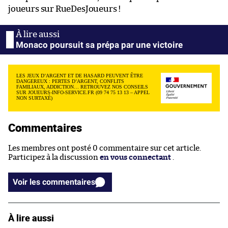
joueurs sur RueDesJoueurs !
Monaco poursuit sa prépa par une victoire
LES JEUX D’ARGENT ET DE HASARD PEUVENT ÊTRE
DANGEREUX : PERTES D’ARGENT, CONFLITS
FAMILIAUX, ADDICTION… RETROUVEZ NOS CONSEILS
SUR JOUEURS-INFO-SERVICE.FR (09 74 75 13 13 – APPEL
NON SURTAXÉ)
Commentaires
Les membres ont posté 0 commentaire sur cet article.
Participez à la discussion
en vous connectant
.
Voir les commentaires
À lire aussi