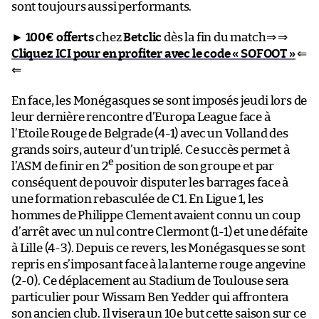
sont toujours aussi performants.
►
100€ offerts
chez
Betclic
dès la fin du match⇒ ⇒
Cliquez ICI pour en profiter avec le code « SOFOOT »
⇐
⇐
En face, les Monégasques se sont imposés jeudi lors de
leur dernière rencontre d’Europa League face à
l’Etoile Rouge de Belgrade (4-1) avec un Volland des
grands soirs, auteur d’un triplé. Ce succès permet à
e
l’ASM de finir en 2
position de son groupe et par
conséquent de pouvoir disputer les barrages face à
une formation rebasculée de C1. En Ligue 1, les
hommes de Philippe Clement avaient connu un coup
d’arrêt avec un nul contre Clermont (1-1) et une défaite
à Lille (4-3). Depuis ce revers, les Monégasques se sont
repris en s’imposant face à la lanterne rouge angevine
(2-0). Ce déplacement au Stadium de Toulouse sera
particulier pour Wissam Ben Yedder qui affrontera
son ancien club. Il visera un 10e but cette saison sur ce