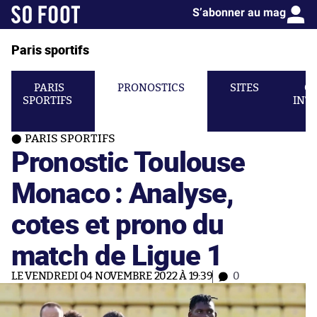
S’abonner au mag
Paris sportifs
PARIS
PRONOSTICS
SITES
C
SPORTIFS
INT
PARIS SPORTIFS
Pronostic Toulouse
Monaco : Analyse,
cotes et prono du
match de Ligue 1
LE VENDREDI 04 NOVEMBRE 2022 À 19:39
0