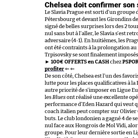
Chelsea doit confirmer son 
Le Slavia Prague est sorti d’un groupe 
Pétersbourg et devant les Girondins d
signé de belles surprises lors des 2 to
nul sans but à l’aller, le Slavia s’est 
adversaire (4-1). En huitièmes, les Prag
ont été contraints à la prolongation au
Trpisovsky se sont finalement imposés 
►
100€ OFFERTS en CASH
chez
PSPO
profiter
⇐ ⇐
De son côté, Chelsea est l’un des favori
lutte pour les places qualificatives à 
autre priorité de s’imposer en Ligue Eu
les
Blues
ont réalisé une excellente opé
performance d’Eden Hazard qui veut quit
coach italien peut compter sur Olivier 
buts. Le club londonien a gagné 4 de s
nul face aux Hongrois de Mol Vidi, alors
groupe. Pour leur dernière sortie en L