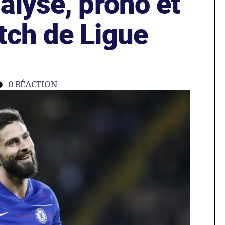
alyse, prono et
tch de Ligue
0
RÉACTION