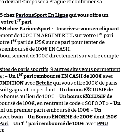
ea devrait s’imposer à Prague et confirmer sa
65 chez
ParionsSport En Ligne
qui vous offre un
er
votre 1
pari.
ASH chez ParionsSport
:-
Inscrivez-vous en cliquant
er
sement de 100€ EN ARGENT RÉEL sur votre 1
pari
er
otre 1
pari de 125€ sur ce pari pour tenter de
tes remboursé de 100€ EN CASH.
mboursement de 100€ directement sur votre compte
sites de paris sportifs, 9 autres sites vous permettent
er
 :
–
Un 1
pari remboursé EN CASH de 100€
avec
CONDITION
avec
Betclic
qui vous offre 100€ de paris
 soit gagnant ou perdant –
Un bonus EXCLUSIF de
de bonus au lieu de 100€ –
Un bonus EXCLUSIF de
oursé de 100€, en rentrant le code « SOFOOT » –
Un
ont un premier pari remboursé de 100€ –
Un
avec
bwin
–
Un Bonus ÉNORME de 200€ dont 150€
er
Pari
–
Un 1
pari remboursé de 100€
avec
PMU
rs