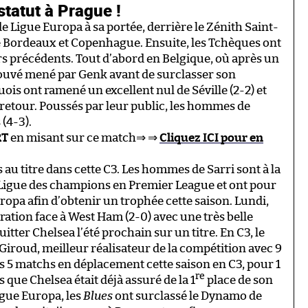
statut à Prague !
de Ligue Europa à sa portée, derrière le Zénith Saint-
e Bordeaux et Copenhague. Ensuite, les Tchèques ont
urs précédents. Tout d’abord en Belgique, où après un
retrouvé mené par Genk avant de surclasser son
uois ont ramené un excellent nul de Séville (2-2) et
 retour. Poussés par leur public, les hommes de
(4-3).
RT
en misant sur ce match⇒ ⇒
Cliquez ICI pour en
s au titre dans cette C3. Les hommes de Sarri sont à la
la Ligue des champions en Premier League et ont pour
ropa afin d’obtenir un trophée cette saison. Lundi,
ration face à West Ham (2-0) avec une très belle
ter Chelsea l’été prochain sur un titre. En C3, le
Giroud, meilleur réalisateur de la compétition avec 9
es 5 matchs en déplacement cette saison en C3, pour 1
re
 que Chelsea était déjà assuré de la 1
place de son
igue Europa, les
Blues
ont surclassé le Dynamo de