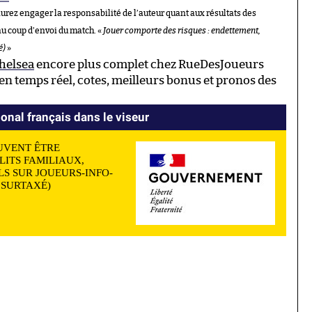
aurez engager la responsabilité de l’auteur quant aux résultats des
au coup d’envoi du match. «
Jouer comporte des risques : endettement,
é)
»
Chelsea
encore plus complet chez RueDesJoueurs
n temps réel, cotes, meilleurs bonus et pronos des
ional français dans le viseur
UVENT ÊTRE
LITS FAMILIAUX,
S SUR JOUEURS-INFO-
N SURTAXÉ)