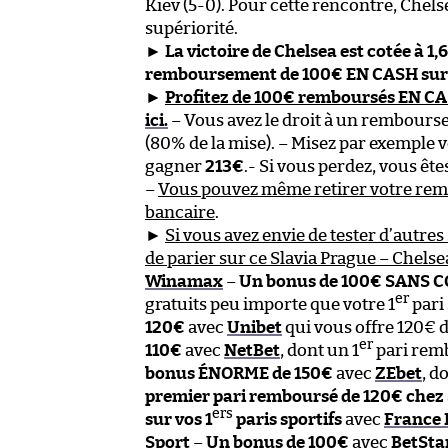
Kiev (5-0). Pour cette rencontre, Chels
supériorité.
►
La victoire de Chelsea est cotée à 1,
remboursement de 100€ EN CASH sur 
►
Profitez de 100€ remboursés EN C
ici.
– Vous avez le droit à un rembour
(80% de la mise). – Misez par exemple v
gagner
213€
.- Si vous perdez, vous ê
–
Vous pouvez même retirer votre re
bancaire
.
►
Si vous avez envie de tester d’autres 
de parier sur ce Slavia Prague – Chelsea
Winamax
–
Un bonus de 100€ SANS 
er
gratuits peu importe que votre 1
pari
120€
avec
Unibet
qui vous offre 120€ 
er
110€
avec
NetBet
, dont un 1
pari remb
bonus ÉNORME de 150€
avec
ZEbet
, d
premier pari remboursé de 120€ chez
ers
sur vos 1
paris sportifs
avec
France 
Sport
–
Un bonus de 100€
avec
BetSta