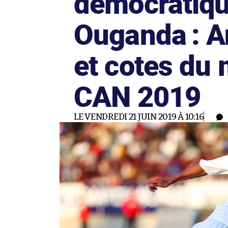
démocratiq
Ouganda : A
et cotes du 
CAN 2019
LE VENDREDI 21 JUIN 2019 À 10:16