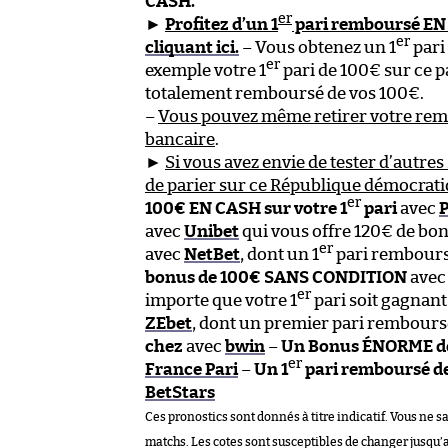
CASH.
er
►
Profitez d’un 1
pari remboursé EN
er
cliquant ici.
– Vous obtenez un 1
pari
er
exemple votre 1
pari de 100€ sur ce p
totalement remboursé de vos 100€.
–
Vous pouvez même retirer votre re
bancaire
.
►
Si vous avez envie de tester d’autres 
de parier sur ce République démocrat
er
100€ EN CASH sur votre 1
pari
avec
P
avec
Unibet
qui vous offre 120€ de bon
er
avec
NetBet
, dont un 1
pari remboursé
bonus de 100€ SANS CONDITION
ave
er
importe que votre 1
pari soit gagnan
ZEbet
, dont un premier pari rembours
chez
avec
bwin
–
Un Bonus ÉNORME de 
er
France Pari
–
Un 1
pari remboursé d
BetStars
Ces pronostics sont donnés à titre indicatif. Vous ne s
matchs. Les cotes sont susceptibles de changer jusqu’