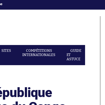
ne
SITES
COMPÉTITIONS
GUIDE
INTERNATIONALES
ET
ASTUCE
épublique