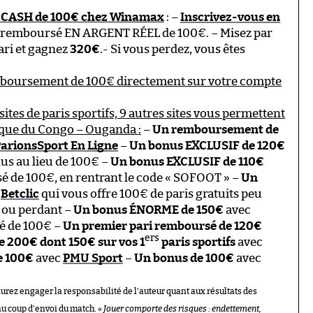
 CASH de 100€ chez Winamax
: –
Inscrivez-vous en
 remboursé EN ARGENT RÉEL de 100€. – Misez par
ari et gagnez
320€
.- Si vous perdez, vous êtes
mboursement de 100€ directement sur votre compte
sites de paris sportifs, 9 autres sites vous permettent
ique du Congo – Ouganda :
–
Un remboursement de
arionsSport En Ligne
–
Un bonus EXCLUSIF de 120€
us au lieu de 100€ –
Un bonus EXCLUSIF de 110€
 de 100€, en rentrant le code « SOFOOT » –
Un
c
Betclic
qui vous offre 100€ de paris gratuits peu
t ou perdant –
Un bonus ÉNORME de 150€
avec
é de 100€ –
Un premier pari remboursé de 120€
ers
200€ dont 150€ sur vos 1
paris sportifs
avec
e 100€
avec
PMU Sport
–
Un bonus de 100€
avec
aurez engager la responsabilité de l’auteur quant aux résultats des
au coup d’envoi du match. «
Jouer comporte des risques : endettement,