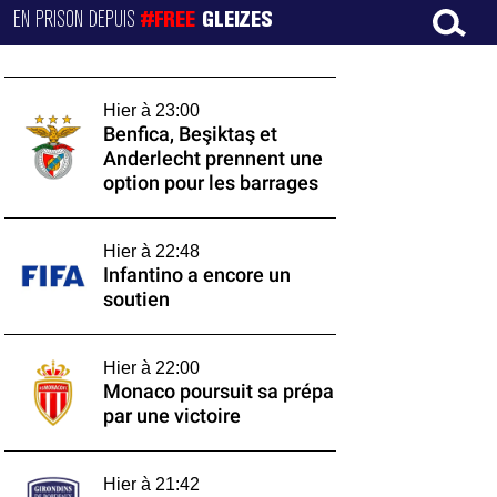
EN PRISON DEPUIS
#FREE
GLEIZES
Hier à 23:00
Benfica, Beşiktaş et
Anderlecht prennent une
option pour les barrages
Hier à 22:48
Infantino a encore un
soutien
Hier à 22:00
Monaco poursuit sa prépa
par une victoire
Hier à 21:42