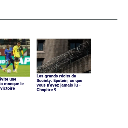
Les grands récits de
évite une
Society: Epstein, ce que
ais manque le
vous n’avez jamais lu -
 victoire
Chapitre 9