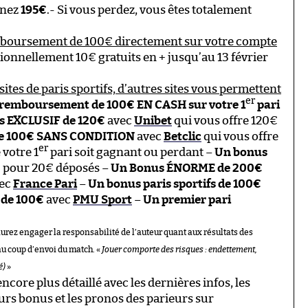
gnez
195€
.- Si vous perdez, vous êtes totalement
mboursement de 100€ directement sur votre compte
ionnellement 10€ gratuits en + jusqu’au 13 février
sites de paris sportifs, d’autres sites vous permettent
er
remboursement de 100€ EN CASH sur votre 1
pari
s EXCLUSIF de 120€
avec
Unibet
qui vous offre 120€
de 100€ SANS CONDITION
avec
Betclic
qui vous offre
er
 votre 1
pari soit gagnant ou perdant –
Un bonus
€ pour 20€ déposés –
Un Bonus ÉNORME de 200€
ec
France Pari
–
Un bonus paris sportifs de 100€
 de 100€
avec
PMU Sport
–
Un premier pari
aurez engager la responsabilité de l’auteur quant aux résultats des
au coup d’envoi du match. «
Jouer comporte des risques : endettement,
é)
»
ncore plus détaillé avec les dernières infos, les
eurs bonus et les pronos des parieurs sur