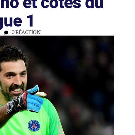
no et cotes du
gue 1
0
RÉACTION