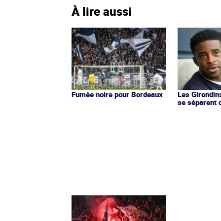
À lire aussi
Fumée noire pour Bordeaux
Les Girondin
se séparent 