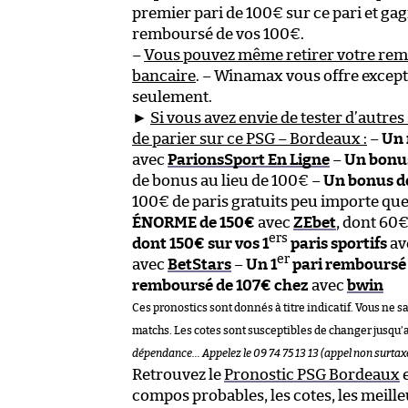
premier pari de 100€ sur ce pari et ga
remboursé de vos 100€.
–
Vous pouvez même retirer votre re
bancaire
. – Winamax vous offre except
seulement.
►
Si vous avez envie de tester d’autres 
de parier sur ce PSG – Bordeaux :
–
Un 
avec
ParionsSport En Ligne
–
Un bonu
de bonus au lieu de 100€ –
Un bonus 
100€ de paris gratuits peu importe que
ÉNORME de 150€
avec
ZEbet
, dont 60
ers
dont 150€ sur vos 1
paris sportifs
av
er
avec
BetStars
–
Un 1
pari remboursé
remboursé de 107€ chez
avec
bwin
Ces pronostics sont donnés à titre indicatif. Vous ne s
matchs. Les cotes sont susceptibles de changer jusqu’
dépendance… Appelez le 09 74 75 13 13 (appel non surtax
Retrouvez le
Pronostic PSG Bordeaux
e
compos probables, les cotes, les meill