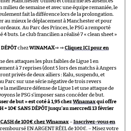
ronter Manchester United et confirme les absences
En milieu de semaine et avec une équipe remaniée, le
seulement fait la différence lors de la prolongation.
r au mieux le déplacement à Manchester et pour
à Bordeaux. Au Parc des Princes, le PSG a remporté
4 buts. Le club francilien a réalisé 7 « clean sheet »
 DÉPÔT
chez
WINAMAX
⇒ ⇒
Cliquez ICI pour en
ne des attaques les plus faibles de Ligue 1 en
lement à 7 reprises (dont 5 lors des matchs à Angers
ront privés de deux ailiers : Kalu, suspendu, et
u Parc sur une série négative de trois revers
e la meilleure défense de Ligue 1 et une attaque de
voyons le PSG s’imposer sans concéder de but.
ser de but » est coté à 1,95 chez
Winamax
qui offre
 + 10€ SANS DÉPÔT jusqu’au mercredi 13 février
 CASH de 100€ chez Winamax
–
Inscrivez-vous en
 remboursé EN ARGENT RÉEL de 100€. – Misez votre