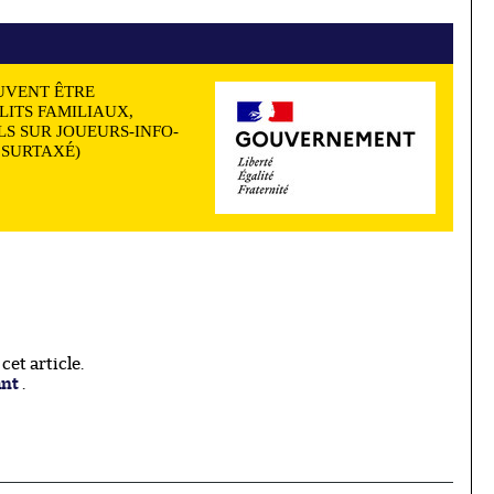
UVENT ÊTRE
LITS FAMILIAUX,
S SUR JOUEURS-INFO-
N SURTAXÉ)
et article.
ant
.