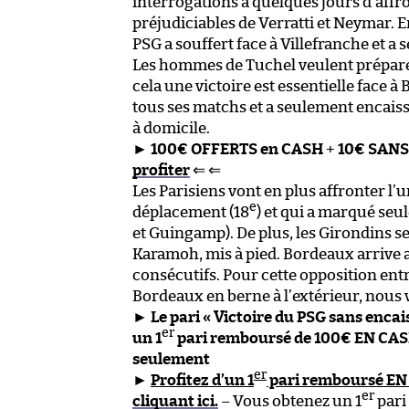
interrogations à quelques jours d’aff
préjudiciables de Verratti et Neymar. 
PSG a souffert face à Villefranche et a 
Les hommes de Tuchel veulent prépare
cela une victoire est essentielle face 
tous ses matchs et a seulement encaissé 
à domicile.
►
100€ OFFERTS en CASH
+
10€ SANS
profiter
⇐ ⇐
Les Parisiens vont en plus affronter l’u
e
déplacement (18
) et qui a marqué seu
et Guingamp). De plus, les Girondins se
Karamoh, mis à pied. Bordeaux arrive a
consécutifs. Pour cette opposition entr
Bordeaux en berne à l’extérieur, nous 
►
Le pari « Victoire du PSG sans encais
er
un 1
pari remboursé de 100€ EN CASH
seulement
er
►
Profitez d’un 1
pari remboursé EN
er
cliquant ici.
– Vous obtenez un 1
pari