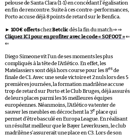
pelouse de Santa Clara (1-1) en concédant l’égalisation
en fin de rencontre. Suite à ces contre-performances,
Porto accuse déjà 8 points de retard sur le Benfica.
►
100€ offerts
chez
Betclic
dès la fin du match⇒ ⇒
Cliquez ICI pour en profiter avec le code « SOFOOT »
⇐
⇐
Diego Simeone vit l’un de ses moments les plus
compliqués à la tête de l’Atlético. En effet, les
es
Matelassiers sont déjà hors course pour les 8
de
finale de C1. Avec une seule victoire et 2 nuls lors des 5
premières journées, la formation madrilène accuse
trop de retard sur Porto et le Club Bruges, déjà assurés
de leurs places parmi les 16 meilleures équipes
européennes. Néanmoins, l’Atlético va tenter de
e
sauver les meubles en décrochent la 3
place qui
permet d’être basculé en Europa League. En réalisant
un résultat meilleur que le Bayer Leverkusen, le club
madrilène s’assurerait une place en C3. Lors de son