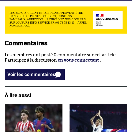
LES JEUX D’ARGENT ET DE HASARD PEUVENT ÊTRE
DANGEREUX : PERTES D’ARGENT, CONFLITS
FAMILIAUX, ADDICTION… RETROUVEZ NOS CONSEILS
SUR JOUEURS-INFO-SERVICE.FR (09 74 75 13 13 – APPEL
NON SURTAXÉ)
Commentaires
Les membres ont posté 0 commentaire sur cet article.
Participez à la discussion
en vous connectant
.
Voir les commentaires
À lire aussi