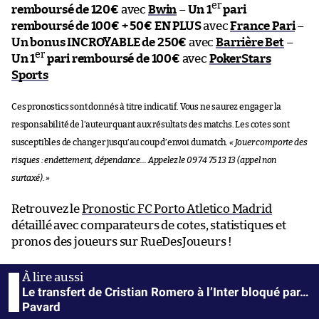
er
remboursé de 120€
avec
Bwin
–
Un 1
pari
remboursé de 100€ + 50€ EN PLUS
avec
France Pari
–
Un bonus INCROYABLE de 250€
avec
Barrière Bet
–
er
Un 1
pari remboursé de 100€
avec
PokerStars
Sports
Ces pronostics sont donnés à titre indicatif. Vous ne saurez engager la
responsabilité de l’auteur quant aux résultats des matchs. Les cotes sont
susceptibles de changer jusqu’au coup d’envoi du match.
« Jouer comporte des
risques : endettement, dépendance… Appelez le 09 74 75 13 13 (appel non
surtaxé). »
Retrouvez le
Pronostic FC Porto Atletico Madrid
détaillé avec comparateurs de cotes, statistiques et
pronos des joueurs sur RueDesJoueurs !
Le transfert de Cristian Romero à l’Inter bloqué par…
Pavard