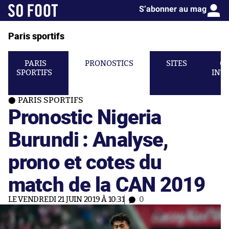
S’abonner au mag
Paris sportifs
PARIS
PRONOSTICS
SITES
C
SPORTIFS
INT
PARIS SPORTIFS
Pronostic Nigeria
Burundi : Analyse,
prono et cotes du
match de la CAN 2019
LE VENDREDI 21 JUIN 2019 À 10:31
0