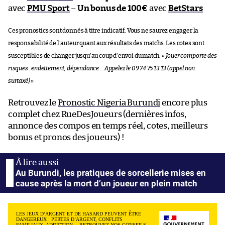
avec
PMU Sport
–
Un bonus de 100€
avec
BetStars
Ces pronostics sont donnés à titre indicatif. Vous ne saurez engager la
responsabilité de l’auteur quant aux résultats des matchs. Les cotes sont
susceptibles de changer jusqu’au coup d’envoi du match. «
Jouer comporte des
risques : endettement, dépendance… Appelez le 09 74 75 13 13 (appel non
surtaxé)
»
Retrouvez le
Pronostic Nigeria Burundi
encore plus
complet chez RueDesJoueurs (dernières infos,
annonce des compos en temps réel, cotes, meilleurs
bonus et pronos des joueurs) !
Au Burundi, les pratiques de sorcellerie mises en
cause après la mort d’un joueur en plein match
LES JEUX D’ARGENT ET DE HASARD PEUVENT ÊTRE
DANGEREUX : PERTES D’ARGENT, CONFLITS
FAMILIAUX, ADDICTION… RETROUVEZ NOS CONSEILS