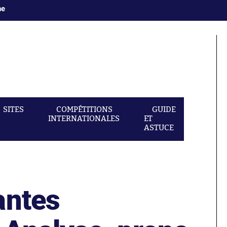
ne
SITES
COMPÉTITIONS
GUIDE
INTERNATIONALES
ET
ASTUCE
antes