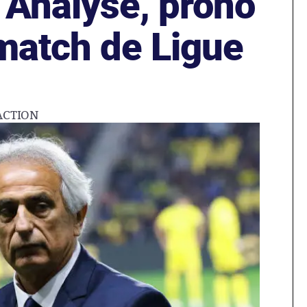
 Analyse, prono
 match de Ligue
ACTION