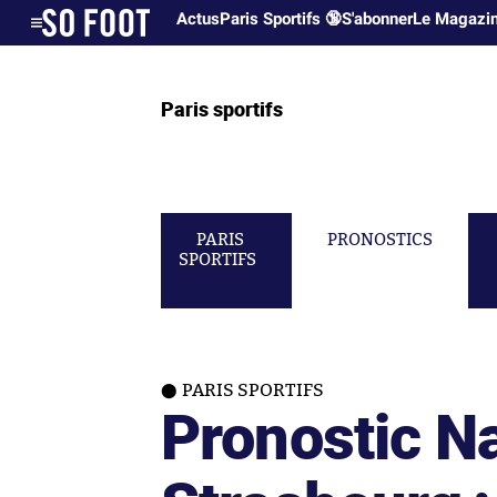
Actus
Paris Sportifs 🔞
S'abonner
Le Magazi
Paris sportifs
PARIS
PRONOSTICS
SPORTIFS
PARIS SPORTIFS
Pronostic N