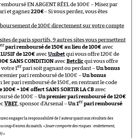
 remboursé EN ARGENT RÉEL de 100€ – Misez par
ari et gagnez
220€
– Si vous perdez, vous êtes
mboursement de 100€ directement sur votre compte
sites de paris sportifs, 9 autres sites vous permettent
er
pari remboursé de 150€ au lieu de 100€
avec
LUSIF de 120€
avec
Unibet
qui vous offre 120€ de
100€ SANS CONDITION
avec
Betclic
qui vous offre
er
 votre 1
pari soit gagnant ou perdant –
Un bonus
 premier pari remboursé de 100€ –
Un bonus
un 1er pari remboursé de 150€, en rentrant le code
e 100€ + 10€ offert SANS SORTIR LA CB
avec
boursé de 100€ –
Un premier pari remboursé de 120€
er
ec
VBET
, sponsor d’Arsenal –
Un 1
pari remboursé
aurez engager la responsabilité de l’auteur quant aux résultats des
au coup d’envoi du match. «
Jouer comporte des risques : endettement,
é)
»