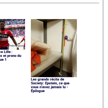
e Lille :
es et prono du
ue 1
Les grands récits de
Society: Epstein, ce que
vous n’avez jamais lu -
Épilogue