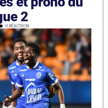
es et prono du
gue 2
0
RÉACTION