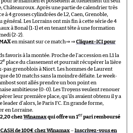
e pour le maintien et possèdent actuellement un seul
e, Châteauroux. Après une partie de calendrier très
 à 4 grosses cylindrées de L2, Caen, Grenoble,
général. Les Lorrains ont mis fin à cette série de 4
ux à Bonal (1-1) et en tenant tête à une formation
edi (2-2).
MAX
en misant sur ce match⇒ ⇒
Cliquez-ICI pour
ds favoris à la montée. Proche de l’accession en L1 la
e
 2
place du classement et pourrait récupérer la 1ière
aux-pas grenoblois à Niort. Les hommes de Laurent
que de 10 matchs sans la moindre défaite. Le week-
ambost sont allés prendre un bon point en
aise ambitieuse (0-0). Les Troyens veulent renouer
érer leur première place, qu’ils avaient obtenu il y a
e leader d’alors, le Paris FC. En grande forme,
r en Lorraine.
er
à 2,20 chez
Winamax
qui offre un 1
pari remboursé
 CASH de 100€ chez Winamax
–
Inscrivez-vous en