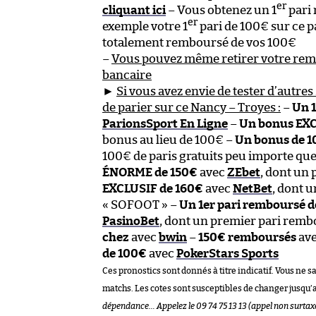
er
cliquant ici
– Vous obtenez un 1
pari
er
exemple votre 1
pari de 100€ sur ce p
totalement remboursé de vos 100€
–
Vous pouvez même retirer votre re
bancaire
►
Si vous avez envie de tester d’autres 
de parier sur ce Nancy – Troyes :
–
Un 1
ParionsSport En Ligne
–
Un bonus EXC
bonus au lieu de 100€ –
Un bonus de 
100€ de paris gratuits peu importe que
ÉNORME de 150€
avec
ZEbet
, dont un
EXCLUSIF de 160€
avec
NetBet
, dont 
« SOFOOT » –
Un 1er pari remboursé d
PasinoBet
, dont un premier pari rem
chez
avec
bwin
–
150€ remboursés
av
de 100€
avec
PokerStars Sports
Ces pronostics sont donnés à titre indicatif. Vous ne s
matchs. Les cotes sont susceptibles de changer jusqu’
dépendance… Appelez le 09 74 75 13 13 (appel non surtax