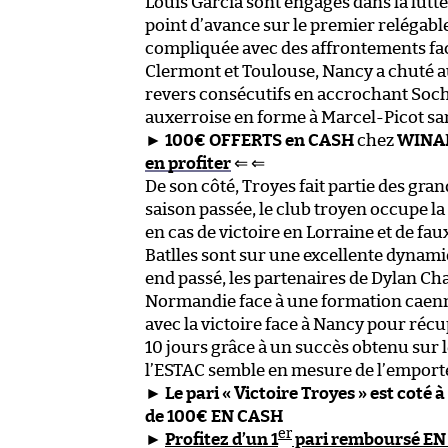
Louis Garcia sont engagés dans la lutt
point d’avance sur le premier relégabl
compliquée avec des affrontements face
Clermont et Toulouse, Nancy a chuté au 
revers consécutifs en accrochant Socha
auxerroise en forme à Marcel-Picot sam
►
100€ OFFERTS en CASH
chez
WINA
en profiter
⇐ ⇐
De son côté, Troyes fait partie des gran
saison passée, le club troyen occupe la
en cas de victoire en Lorraine et de f
Batlles sont sur une excellente dynami
end passé, les partenaires de Dylan Ch
Normandie face à une formation caenn
avec la victoire face à Nancy pour récup
10 jours grâce à un succès obtenu sur l
l’ESTAC semble en mesure de l’emporte
►
Le pari « Victoire Troyes » est coté 
de 100€ EN CASH
er
►
Profitez d’un 1
pari remboursé EN