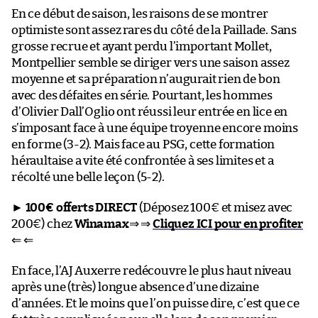
En ce début de saison, les raisons de se montrer
optimiste sont assez rares du côté de la Paillade. Sans
grosse recrue et ayant perdu l’important Mollet,
Montpellier semble se diriger vers une saison assez
moyenne et sa préparation n’augurait rien de bon
avec des défaites en série. Pourtant, les hommes
d’Olivier Dall’Oglio ont réussi leur entrée en lice en
s’imposant face à une équipe troyenne encore moins
en forme (3-2). Mais face au PSG, cette formation
héraultaise a vite été confrontée à ses limites et a
récolté une belle leçon (5-2).
►
100€ offerts DIRECT
(Déposez 100€ et misez avec
200€) chez
Winamax
⇒ ⇒
Cliquez ICI pour en profiter
⇐ ⇐
En face, l’AJ Auxerre redécouvre le plus haut niveau
après une (très) longue absence d’une dizaine
d’années. Et le moins que l’on puisse dire, c’est que ce