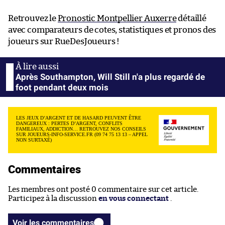
Retrouvez le
Pronostic Montpellier Auxerre
détaillé
avec comparateurs de cotes, statistiques et pronos des
joueurs sur RueDesJoueurs !
Après Southampton, Will Still n'a plus regardé de
foot pendant deux mois
LES JEUX D’ARGENT ET DE HASARD PEUVENT ÊTRE
DANGEREUX : PERTES D’ARGENT, CONFLITS
FAMILIAUX, ADDICTION… RETROUVEZ NOS CONSEILS
SUR JOUEURS-INFO-SERVICE.FR (09 74 75 13 13 – APPEL
NON SURTAXÉ)
Commentaires
Les membres ont posté 0 commentaire sur cet article.
Participez à la discussion
en vous connectant
.
Voir les commentaires