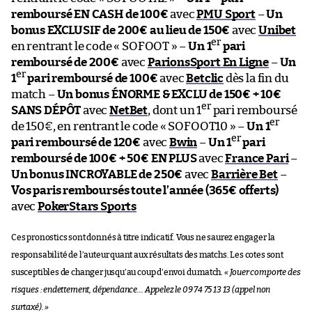
remboursé EN CASH de 100€
avec
PMU Sport
–
Un
bonus EXCLUSIF de 200€ au lieu de 150€
avec
Unibet
er
en rentrant le code « SOFOOT » –
Un 1
pari
remboursé de 200€
avec
ParionsSport En Ligne
–
Un
er
1
pari remboursé de 100€
avec
Betclic
dès la fin du
match –
Un bonus ÉNORME & EXCLU de 150€ + 10€
er
SANS DÉPÔT
avec
NetBet
, dont un 1
pari remboursé
er
de 150€, en rentrant le code « SOFOOT10 » –
Un 1
er
pari remboursé de 120€
avec
Bwin
–
Un 1
pari
remboursé de 100€ + 50€ EN PLUS
avec
France Pari
–
Un bonus INCROYABLE de 250€
avec
Barrière Bet
–
Vos paris remboursés toute l’année (365€ offerts)
avec
PokerStars Sports
Ces pronostics sont donnés à titre indicatif. Vous ne saurez engager la
responsabilité de l’auteur quant aux résultats des matchs. Les cotes sont
susceptibles de changer jusqu’au coup d’envoi du match.
« Jouer comporte des
risques : endettement, dépendance… Appelez le 09 74 75 13 13 (appel non
surtaxé). »