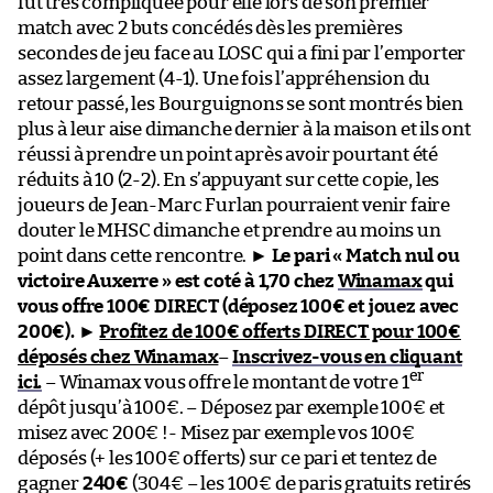
fut très compliquée pour elle lors de son premier
match avec 2 buts concédés dès les premières
secondes de jeu face au LOSC qui a fini par l’emporter
assez largement (4-1). Une fois l’appréhension du
retour passé, les Bourguignons se sont montrés bien
plus à leur aise dimanche dernier à la maison et ils ont
réussi à prendre un point après avoir pourtant été
réduits à 10 (2-2). En s’appuyant sur cette copie, les
joueurs de Jean-Marc Furlan pourraient venir faire
douter le MHSC dimanche et prendre au moins un
point dans cette rencontre. ►
Le pari « Match nul ou
victoire Auxerre » est coté à 1,70 chez
Winamax
qui
vous offre 100€ DIRECT (déposez 100€ et jouez avec
200€).
►
Profitez de 100€ offerts DIRECT pour 100€
déposés chez Winamax
–
Inscrivez-vous en cliquant
er
ici.
– Winamax vous offre le montant de votre 1
dépôt jusqu’à 100€. – Déposez par exemple 100€ et
misez avec 200€ !- Misez par exemple vos 100€
déposés (+ les 100€ offerts) sur ce pari et tentez de
gagner
240€
(304€ – les 100€ de paris gratuits retirés