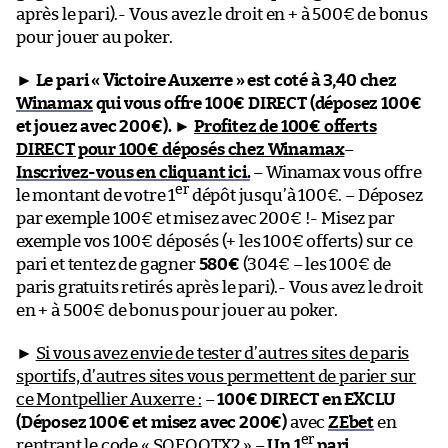
après le pari).- Vous avez le droit en + à 500€ de bonus
pour jouer au poker.
►
Le pari « Victoire Auxerre » est coté à 3,40 chez
Winamax
qui vous offre 100€ DIRECT (déposez 100€
et jouez avec 200€).
►
Profitez de 100€ offerts
DIRECT pour 100€ déposés chez Winamax
–
Inscrivez-vous en cliquant ici.
– Winamax vous offre
er
le montant de votre 1
dépôt jusqu’à 100€. – Déposez
par exemple 100€ et misez avec 200€ !- Misez par
exemple vos 100€ déposés (+ les 100€ offerts) sur ce
pari et tentez de gagner
580€
(304€ – les 100€ de
paris gratuits retirés après le pari).- Vous avez le droit
en + à 500€ de bonus pour jouer au poker.
►
Si vous avez envie de tester d’autres sites de paris
sportifs, d’autres sites vous permettent de parier sur
ce Montpellier Auxerre :
–
100€ DIRECT en EXCLU
(Déposez 100€ et misez avec 200€)
avec
ZEbet
en
er
rentrant le code « SOFOOTX2 » –
Un 1
pari