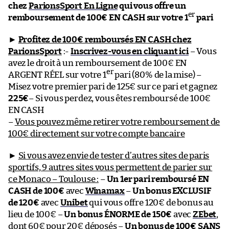
chez
ParionsSport En Ligne
qui vous offre un
er
remboursement de 100€ EN CASH sur votre 1
pari
►
Profitez de 100€ remboursés EN CASH chez
ParionsSport
:-
Inscrivez-vous en cliquant ici
– Vous
avez le droit à un remboursement de 100€ EN
er
ARGENT RÉEL sur votre 1
pari (80% de la mise) –
Misez votre premier pari de 125€ sur ce pari et gagnez
225€
– Si vous perdez, vous êtes remboursé de 100€
EN CASH
–
Vous pouvez même retirer votre remboursement de
100€ directement sur votre compte bancaire
►
Si vous avez envie de tester d’autres sites de paris
sportifs, 9 autres sites vous permettent de parier sur
ce Monaco – Toulouse :
–
Un 1er pari remboursé EN
CASH de 100€
avec
Winamax
–
Un bonus EXCLUSIF
de 120€
avec
Unibet
qui vous offre 120€ de bonus au
lieu de 100€ –
Un bonus ÉNORME de 150€
avec
ZEbet
,
dont 60€ pour 20€ déposés –
Un bonus de 100€ SANS