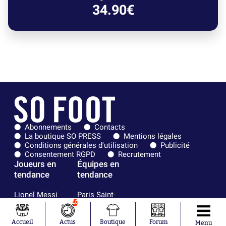
34.90€
Abonnements
Contacts
La boutique SO PRESS
Mentions légales
Conditions générales d'utilisation
Publicité
Consentement RGPD
Recrutement
Joueurs en
Équipes en
tendance
tendance
Lionel Messi
Paris Saint-
Maghnes
Germain
10
Akliouche
Real Madrid
Mohamed
Olympique de
Accueil
Actus
Boutique
Forum
Menu