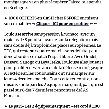
monégasque va en plus récupérer Falcao, suspendu
en Bretagne.
►
100€ OFFERTS en CASH
chez
PSPORT
en misant
sur ce match⇒ ⇒
Cliquez-ICI pour en profiter
⇐ ⇐
Toulouse arrive sans pression à Monaco, avec un
matelas de 8 points d’avance sur la relégation mais
sans doute déjà trop loin des places européennes. Le
TFC, qui reste sur quatre matchs sans défaite, peut
donc aborder ce match l’esprit libéré. Avec Gradel,
Dossevi, Sanogo ou Leya Iseka, Toulouse a les joueurs
pour profiter des errances de la défense monégasque.
A l’extérieur, les Toulousains ont su marquer sur
leurs 4 derniers matchs. Pour cette rencontre, nous
misons sur le pari les 2 équipes marquent, pari qui est
passé sur 6 des 7 dernières rencontres de l’AS
Monaco.
►
Le pari « Les 2 équipes marquent » est coté à 1,80