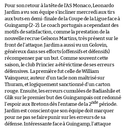
Pour son retour à la tête de l’AS Monaco, Leonardo
Jardim a vu son équipe s’incliner mercredi aux tirs
aux buts en demi-finale de la Coupe de la Ligue face à
Guingamp (2-2). Le coach portugais a cependant des
motifs de satisfaction, comme la prestation de la
nouvelle recrue Gelsons Martins, très présent sur le
front de l’attaque. Jardim a aussi vu un Golovin,
généreux dans ses efforts (offensifs et défensifs)
récompenser par un but. Comme souvent cette
saison, le club Princier a été victime de ses erreurs
défensives. La première fut celle de William
Vainqueur, auteur d’un tacle non maîtrisé sur
Thuram, et logiquement sanctionné d’un carton
rouge. Ensuite, les erreurs cumulées de Badiashile et
Glik sur le premier but des Guingampais ont redonné
nde
l’espoir aux Bretons dès l’entame de la 2
période.
Jardim est conscient que son équipe doit marquer
pour ne pas se faire punir sur les erreurs de sa
défense. Intéressante face à Guingamp, l’attaque