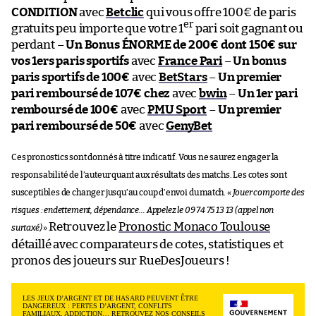
CONDITION
avec
Betclic
qui vous offre 100€ de paris
er
gratuits peu importe que votre 1
pari soit gagnant ou
perdant –
Un Bonus ÉNORME de 200€ dont 150€ sur
vos 1ers paris sportifs
avec
France Pari
–
Un bonus
paris sportifs de 100€
avec
BetStars
–
Un premier
pari remboursé de 107€ chez
avec
bwin
–
Un 1er pari
remboursé de 100€
avec
PMU Sport
–
Un premier
pari remboursé de 50€
avec
GenyBet
Ces pronostics sont donnés à titre indicatif. Vous ne saurez engager la
responsabilité de l’auteur quant aux résultats des matchs. Les cotes sont
susceptibles de changer jusqu’au coup d’envoi du match. «
Jouer comporte des
risques : endettement, dépendance… Appelez le 09 74 75 13 13 (appel non
Retrouvez le
Pronostic Monaco Toulouse
surtaxé)
»
détaillé avec comparateurs de cotes, statistiques et
pronos des joueurs sur RueDesJoueurs !
LES JEUX D’ARGENT ET DE HASARD PEUVENT ÊTRE
DANGEREUX : PERTES D’ARGENT, CONFLITS
FAMILIAUX, ADDICTION… RETROUVEZ NOS CONSEILS