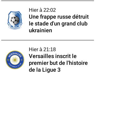
Hier à 22:02
Une frappe russe détruit
le stade d'un grand club
ukrainien
Hier à 21:18
Versailles inscrit le
premier but de l'histoire
de la Ligue 3