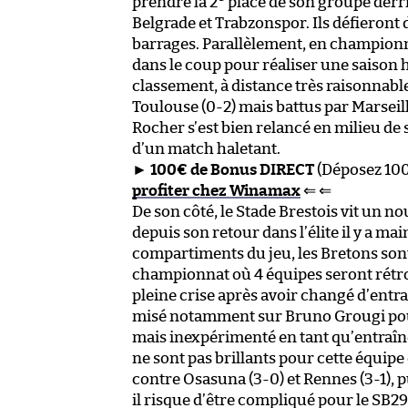
prendre la 2
place de son groupe derri
Belgrade et Trabzonspor. Ils défieront 
barrages. Parallèlement, en championn
dans le coup pour réaliser une saison 
classement, à distance très raisonnabl
Toulouse (0-2) mais battus par Marseille
Rocher s’est bien relancé en milieu de
d’un match haletant.
►
100€ de Bonus DIRECT
(Déposez 100
profiter chez Winamax
⇐ ⇐
De son côté, le Stade Brestois vit un no
depuis son retour dans l’élite il y a m
compartiments du jeu, les Bretons son
championnat où 4 équipes seront rétro
pleine crise après avoir changé d’entra
misé notamment sur Bruno Grougi pour 
mais inexpérimenté en tant qu’entraîne
ne sont pas brillants pour cette équip
contre Osasuna (3-0) et Rennes (3-1), p
il risque d’être compliqué pour le SB29 