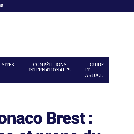
ne
SITES
COMPÉTITIONS
GUIDE
INTERNATIONALES
ET
ASTUCE
onaco Brest :