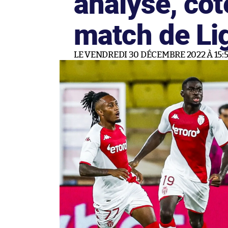
analyse, cot
match de Li
LE VENDREDI 30 DÉCEMBRE 2022 À 15: