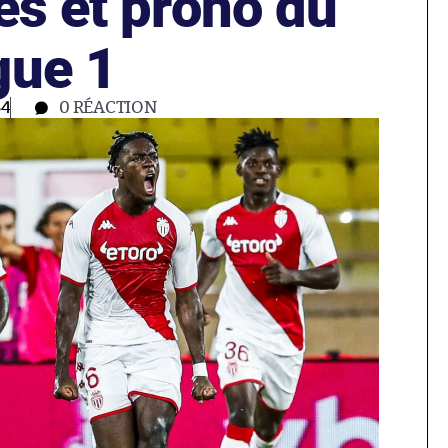
es et prono du
gue 1
54
0
RÉACTION