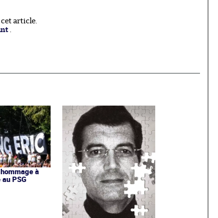
et article.
ant
.
a hommage à
e au PSG