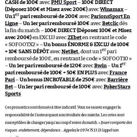
CASH de 100€
avec
PMU Sport
–
100€ DIRECT
(Déposez 100€ et Misez avec 200€)
avec
Winamax
–
er
Un 1
pari remboursé de 200€
avec
ParionsSport En
Ligne
–
Un 1er pari remboursé 100€
avec
Betclic
dès
la fin du match –
100€ DIRECT (Déposez 100€ et Misez
avec 200€)
en EXCLU avec
ZEbet
en rentrant le code
« SOFOOTX2 » –
Un bonus ÉNORME & EXCLU de 100€
er
+ 10€ SANS DÉPÔT
avec
NetBet
, dont un 1
pari
remboursé de 100€, en rentrant le code « SOFOOT10 »
er
–
Un 1er pari remboursé de 120€
avec
Bwin
–
Un 1
pari remboursé de 100€ + 50€ EN PLUS
avec
France
Pari
–
Un bonus INCROYABLE de 250€
avec
Barrière
Bet
–
Un 1er pari remboursé de 100€
avec
PokerStars
Sports
Ces pronostics sont donnés à titre indicatif. Vous ne saurez engager la
responsabilité de l’auteur quant aux résultats des matchs. Les cotes sont
susceptibles de changer jusqu’au coup d’envoi du match. «
Jouer comporte des
risques : endettement, dépendance… Appelez le 09 74 75 13 13 (appel non