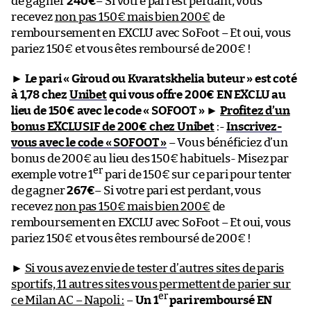
de gagner
240€
– Si votre pari est perdant, vous
recevez
non pas 150€ mais bien 200€
de
remboursement en EXCLU avec SoFoot – Et oui, vous
pariez 150€ et vous êtes remboursé de 200€ !
►
Le pari « Giroud ou Kvaratskhelia buteur » est coté
à 1,78 chez
Unibet
qui vous offre 200€ EN EXCLU au
lieu de 150€ avec le code « SOFOOT »
►
Profitez d’un
bonus EXCLUSIF de 200€ chez Unibet
:-
Inscrivez-
vous avec le code « SOFOOT »
– Vous bénéficiez d’un
bonus de 200€ au lieu des 150€ habituels- Misez par
er
exemple votre 1
pari de 150€ sur ce pari pour tenter
de gagner
267€
– Si votre pari est perdant, vous
recevez
non pas 150€ mais bien 200€
de
remboursement en EXCLU avec SoFoot – Et oui, vous
pariez 150€ et vous êtes remboursé de 200€ !
►
Si vous avez envie de tester d’autres sites de paris
sportifs, 11 autres sites vous permettent de parier sur
er
ce Milan AC – Napoli :
–
Un 1
pari remboursé EN