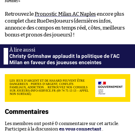
surtaxé)
»
Retrouvez le
Pronostic Milan AC Naples
encore plus
complet chez RueDesJoueurs (dernières infos,
annonce des compos en temps réel, côtes, meilleurs
bonus et pronos des joueurs) !
Christy Grimshaw applaudit la politique de l’AC
Milan en faveur des joueuses enceintes
LES JEUX D’ARGENT ET DE HASARD PEUVENT ÊTRE
DANGEREUX : PERTES D’ARGENT, CONFLITS
FAMILIAUX, ADDICTION… RETROUVEZ NOS CONSEILS
SUR JOUEURS-INFO-SERVICE.FR (09 74 75 13 13 – APPEL
NON SURTAXÉ)
Commentaires
Les membres ont posté 0 commentaire sur cet article.
Participez à la discussion
en vous connectant
.