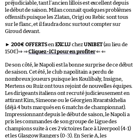
préjudiciable, tant l’ancien lillois est excellent depuis
le début de saison. Milan connait quelques problèmes
offensifs puisque les Zlatan, Origi ou Rebic sont tous
sur le flanc, et il faudra donc surtout compter sur
Giroud devant.
►
200€ OFFERTS
en
EXCLU
chez
UNIBET
(au lieu de
150€)⇒ ⇒
Cliquez-ICI pour en profiter
⇐ ⇐
De son côté, le Napoli est la bonne surprise de ce début
de saison. Cet été, le club napolitain a perdu de
nombreux joueurs puisque les Koulibaly, Insigne,
Mertens ou Ruiz ont tous rejoint de nouvelles équipes.
Les dirigeants italiens ont recruté judicieusement en
attirant Kim, Simeone ou le Géorgien Kvaratskhelia
(déjà 4 buts marqués en 6 matchs de championnat).
Impressionnant depuis le début de saison, le Napoli a
pris les commandes de son groupe de Ligue des
champions suite à ces 2 victoires face à Liverpool (4-1)
et les Glasgow Rangers (0-3). En Serie A, les