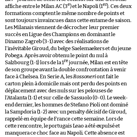
e
er
affiche entre le Milan AC (3
) et le Napoli (1
). Ces deux
formations comptent le même nombre de points et
sont toujours invaincues dans cette entame de saison.
Les Milanais viennent de décrocher leur premier
succès en Ligue des Champions en dominant le
Dinamo Zagreb (3-1) avec des réalisations de
l’inévitable Giroud, du belge Saelemaekers et du jeune
Pobega. Après avoir obtenu le point du nul à
re
Salzbourg (1-1) lors de la 1
journée, Milan est en tête
de son groupe avant la double confrontation à venir
face à Chelsea. En Serie A, les
Rossoneri
ont fait le
carton plein à domicile mais ont perdu des points en
déplacement avec des nuls sur les pelouses de
l’Atalanta (1-1) et sur celle de Sassuolo (0-0). Le week-
end dernier, les hommes de Stefano Pioli ont dominé
la Sampdoria (1-2) avec un penalty décisif de Giroud,
rappelé en équipe de France cette semaine. Lors de
cette rencontre, le portugais Leao a été expulsé et
manquera ce choc face au Napoli. Cette absence est