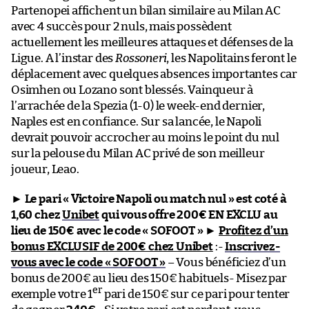
Partenopei affichent un bilan similaire au Milan AC
avec 4 succès pour 2 nuls, mais possèdent
actuellement les meilleures attaques et défenses de la
Ligue. A l’instar des
Rossoneri
, les Napolitains feront le
déplacement avec quelques absences importantes car
Osimhen ou Lozano sont blessés. Vainqueur à
l’arrachée de la Spezia (1-0) le week-end dernier,
Naples est en confiance. Sur sa lancée, le Napoli
devrait pouvoir accrocher au moins le point du nul
sur la pelouse du Milan AC privé de son meilleur
joueur, Leao.
►
Le pari « Victoire Napoli ou match nul » est coté à
1,60 chez
Unibet
qui vous offre 200€ EN EXCLU au
lieu de 150€ avec le code « SOFOOT »
►
Profitez d’un
bonus EXCLUSIF de 200€ chez Unibet
:-
Inscrivez-
vous avec le code « SOFOOT »
– Vous bénéficiez d’un
bonus de 200€ au lieu des 150€ habituels- Misez par
er
exemple votre 1
pari de 150€ sur ce pari pour tenter