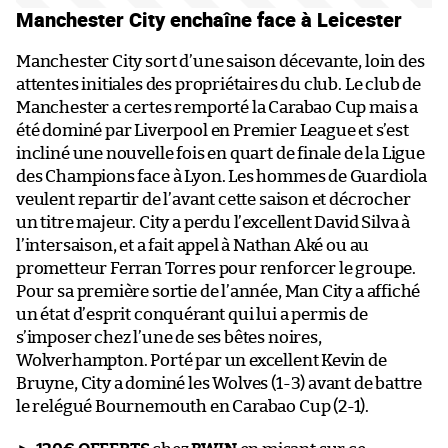
Manchester City enchaîne face à Leicester
Manchester City sort d’une saison décevante, loin des
attentes initiales des propriétaires du club. Le club de
Manchester a certes remporté la Carabao Cup mais a
été dominé par Liverpool en Premier League et s’est
incliné une nouvelle fois en quart de finale de la Ligue
des Champions face à Lyon. Les hommes de Guardiola
veulent repartir de l’avant cette saison et décrocher
un titre majeur. City a perdu l’excellent David Silva à
l’intersaison, et a fait appel à Nathan Aké ou au
prometteur Ferran Torres pour renforcer le groupe.
Pour sa première sortie de l’année, Man City a affiché
un état d’esprit conquérant qui lui a permis de
s’imposer chez l’une de ses bêtes noires,
Wolverhampton. Porté par un excellent Kevin de
Bruyne, City a dominé les Wolves (1-3) avant de battre
le relégué Bournemouth en Carabao Cup (2-1).