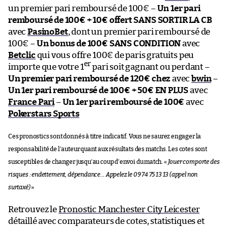
un premier pari remboursé de 100€ –
Un 1er pari
remboursé de 100€ + 10€ offert SANS SORTIR LA CB
avec
PasinoBet
, dont un premier pari remboursé de
100€ –
Un bonus de 100€ SANS CONDITION
avec
Betclic
qui vous offre 100€ de paris gratuits peu
er
importe que votre 1
pari soit gagnant ou perdant –
Un premier pari remboursé de 120€ chez
avec
bwin
–
Un 1er pari remboursé de 100€ + 50€ EN PLUS
avec
France Pari
–
Un 1er pari remboursé de 100€
avec
Pokerstars Sports
Ces pronostics sont donnés à titre indicatif. Vous ne saurez engager la
responsabilité de l’auteur quant aux résultats des matchs. Les cotes sont
susceptibles de changer jusqu’au coup d’envoi du match. «
Jouer comporte des
risques : endettement, dépendance… Appelez le 09 74 75 13 13 (appel non
surtaxé)
»
Retrouvez le
Pronostic Manchester City Leicester
détaillé avec comparateurs de cotes, statistiques et