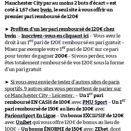
Manchester City par au moins 2 buts d’écart » est
coté à 1,67 chez
bwin
, le seul site à vous offrir un
premier pari remboursé de 120€
►
Profitez d’un 1er pari remboursé de 120€ chez
bwin
:-
Inscrivez-vous en cliquant ici
– Vous avez le
er
droit à un 1
pari de 120€ remboursé en pari gratuit –
er
Misez par exemple votre 1
pari de 120€ sur ce pari
pour tenter de gagner
200€
– Si vous perdez, vous
êtes totalement remboursé de vos 120€ sous la forme
d’un pari gratuit
►
Si vous avez envie de tester d’autres sites de paris
sportifs, 9 autres sites vous permettent de parier sur
er
ce Manchester City – Leicester :
–
Un 1
pari
er
remboursé EN CASH de 100€
avec
PMU Sport
–
Un 1
pari remboursé de 150€ au lieu de 100€
avec
ParionsSport En Ligne
–
Un bonus EXCLUSIF de 120€
avec
Unibet
qui vous offre 120€ de bonus au lieu de
100€ –
Un bonus ÉNORME de 150€
avec
ZEbet
, dont