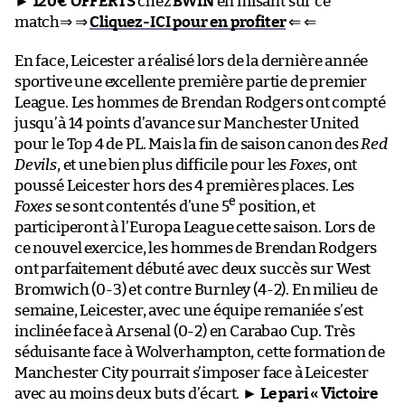
►
120€ OFFERTS
chez
BWIN
en misant sur ce
match⇒ ⇒
Cliquez-ICI pour en profiter
⇐ ⇐
En face, Leicester a réalisé lors de la dernière année
sportive une excellente première partie de premier
League. Les hommes de Brendan Rodgers ont compté
jusqu’à 14 points d’avance sur Manchester United
pour le Top 4 de PL. Mais la fin de saison canon des
Red
Devils
, et une bien plus difficile pour les
Foxes
, ont
poussé Leicester hors des 4 premières places. Les
e
Foxes
se sont contentés d’une 5
position, et
participeront à l’Europa League cette saison. Lors de
ce nouvel exercice, les hommes de Brendan Rodgers
ont parfaitement débuté avec deux succès sur West
Bromwich (0-3) et contre Burnley (4-2). En milieu de
semaine, Leicester, avec une équipe remaniée s’est
inclinée face à Arsenal (0-2) en Carabao Cup. Très
séduisante face à Wolverhampton, cette formation de
Manchester City pourrait s’imposer face à Leicester
avec au moins deux buts d’écart. ►
Le pari « Victoire