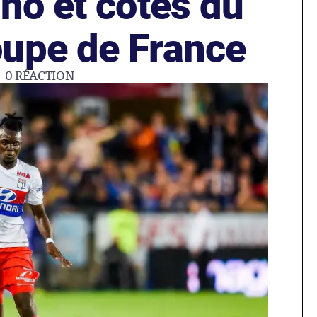
no et cotes du
upe de France
0
RÉACTION