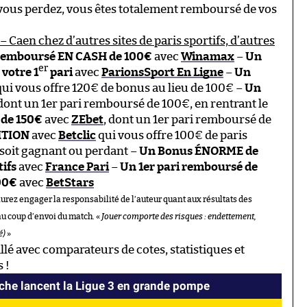
 vous perdez, vous êtes totalement remboursé de vos
– Caen chez d’autres sites de paris sportifs, d’autres
remboursé EN CASH de 100€
avec
Winamax
–
Un
er
votre 1
pari
avec
ParionsSport En Ligne
–
Un
ui vous offre 120€ de bonus au lieu de 100€ –
Un
 dont un 1er pari remboursé de 100€, en rentrant le
de 150€
avec
ZEbet
, dont un 1er pari remboursé de
ITION
avec
Betclic
qui vous offre 100€ de paris
 soit gagnant ou perdant –
Un Bonus ÉNORME de
tifs
avec
France Pari
–
Un 1er pari remboursé de
00€
avec
BetStars
aurez engager la responsabilité de l’auteur quant aux résultats des
au coup d’envoi du match. «
Jouer comporte des risques : endettement,
é)
»
llé avec comparateurs de cotes, statistiques et
 !
oche lancent la Ligue 3 en grande pompe