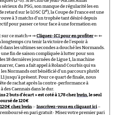
sques (2-0). Si le club de Jean-Michel Aulas
s sérieux du PSG, son manque de régularité les en
e
e retard sur le LOSC (2
), la Coupe de France est une
rouve à 3 matchs d’un trophée tant désiré depuis
ectif pour passer ce tour face à une formation en
t sur ce match⇒ ⇒
Cliquez-ICI pour en profiter
⇐ ⇐
ongtemps cru tenir la victoire de l’espoir à
l dans les ultimes secondes a douché les Normands.
e une fin de saison compliquée à lutter pour son
des 18 dernières journées de Ligue 1, la machine
émarrer, Caen a fait appel à Roland Courbis qui va
 les Normands ont bénéficié d’un parcours plutôt
 L1 jusqu’à présent. Pour ce quart de finale, nous
ête de rachat après la contre-performance à
à des Caennais dans le dur.
ns 2 buts d’écart » est coté à 1,78 chez
bwin
, le seul
mboursé de 120€
e 120€ chez bwin
:-
Inscrivez-vous en cliquant ici
–
€ remboursé en pari gratuit- Misez votre premier pari