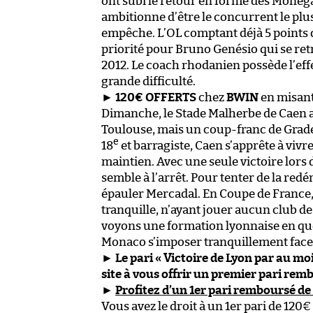
ont subi le retour en forme des Monéga
ambitionne d’être le concurrent le plu
empêche. L’OL comptant déjà 5 points d
priorité pour Bruno Genésio qui se ret
2012. Le coach rhodanien possède l’eff
grande difficulté.
►
120€ OFFERTS
chez
BWIN
en misan
Dimanche, le Stade Malherbe de Caen a l
Toulouse, mais un coup-franc de Grade
e
18
et barragiste, Caen s’apprête à vivr
maintien. Avec une seule victoire lors 
semble à l’arrêt. Pour tenter de la red
épauler Mercadal. En Coupe de France,
tranquille, n’ayant jouer aucun club de
voyons une formation lyonnaise en qu
Monaco s’imposer tranquillement face 
►
Le pari « Victoire de Lyon par au moi
site à vous offrir un premier pari re
►
Profitez d’un 1er pari remboursé d
Vous avez le droit à un 1er pari de 120