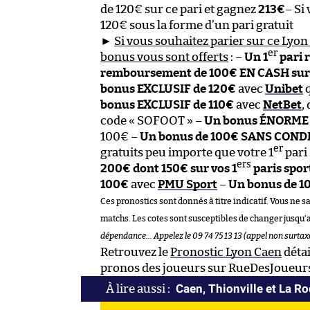
de 120€ sur ce pari et gagnez
213€
– Si
120€ sous la forme d’un pari gratuit
►
Si vous souhaitez parier sur ce Lyon 
er
bonus vous sont offerts
: –
Un 1
pari 
remboursement de 100€ EN CASH sur 
bonus EXCLUSIF de 120€
avec
Unibet
q
bonus EXCLUSIF de 110€
avec
NetBet
,
code « SOFOOT » –
Un bonus ÉNORME 
100€ –
Un bonus de 100€ SANS COND
er
gratuits peu importe que votre 1
pari
ers
200€ dont 150€ sur vos 1
paris spor
100€
avec
PMU Sport
–
Un bonus de 1
Ces pronostics sont donnés à titre indicatif. Vous ne s
matchs. Les cotes sont susceptibles de changer jusqu’
dépendance… Appelez le 09 74 75 13 13 (appel non surtax
Retrouvez le
Pronostic Lyon Caen
détai
pronos des joueurs sur RueDesJoueurs
Caen, Thionville et La R