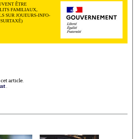
UVENT ÊTRE
LITS FAMILIAUX,
S SUR JOUEURS-INFO-
N SURTAXÉ)
et article.
ant
.