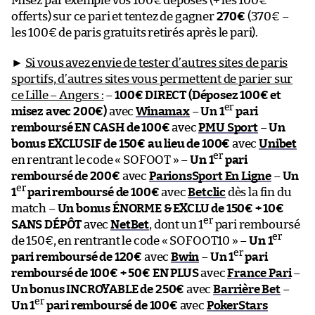
Misez par exemple vos 100€ déposés (+ les 100€
offerts) sur ce pari et tentez de gagner
270€
(370€ –
les 100€ de paris gratuits retirés après le pari).
►
Si vous avez envie de tester d’autres sites de paris
sportifs, d’autres sites vous permettent de parier sur
ce Lille – Angers :
–
100€ DIRECT (Déposez 100€ et
er
misez avec 200€)
avec
Winamax
–
Un 1
pari
remboursé EN CASH de 100€
avec
PMU Sport
–
Un
bonus EXCLUSIF de 150€ au lieu de 100€
avec
Unibet
er
en rentrant le code « SOFOOT » –
Un 1
pari
remboursé de 200€
avec
ParionsSport En Ligne
–
Un
er
1
pari remboursé de 100€
avec
Betclic
dès la fin du
match –
Un bonus ÉNORME & EXCLU de 150€ + 10€
er
SANS DÉPÔT
avec
NetBet
, dont un 1
pari remboursé
er
de 150€, en rentrant le code « SOFOOT10 » –
Un 1
er
pari remboursé de 120€
avec
Bwin
–
Un 1
pari
remboursé de 100€ + 50€ EN PLUS
avec
France Pari
–
Un bonus INCROYABLE de 250€
avec
Barrière Bet
–
er
Un 1
pari remboursé de 100€
avec
PokerStars