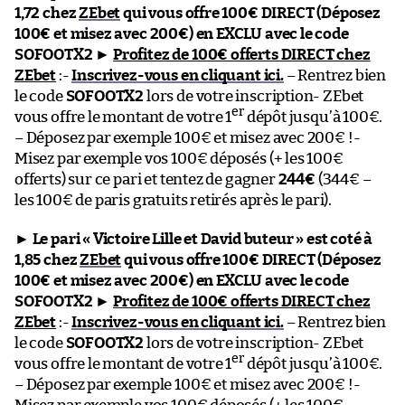
1,72 chez
ZEbet
qui vous offre 100€ DIRECT (Déposez
100€ et misez avec 200€) en EXCLU avec le code
SOFOOTX2
►
Profitez de 100€ offerts DIRECT chez
ZEbet
:-
Inscrivez-vous en cliquant ici.
– Rentrez bien
le code
SOFOOTX2
lors de votre inscription- ZEbet
er
vous offre le montant de votre 1
dépôt jusqu’à 100€.
– Déposez par exemple 100€ et misez avec 200€ !-
Misez par exemple vos 100€ déposés (+ les 100€
offerts) sur ce pari et tentez de gagner
244€
(344€ –
les 100€ de paris gratuits retirés après le pari).
►
Le pari « Victoire Lille et David buteur » est coté à
1,85 chez
ZEbet
qui vous offre 100€ DIRECT (Déposez
100€ et misez avec 200€) en EXCLU avec le code
SOFOOTX2
►
Profitez de 100€ offerts DIRECT chez
ZEbet
:-
Inscrivez-vous en cliquant ici.
– Rentrez bien
le code
SOFOOTX2
lors de votre inscription- ZEbet
er
vous offre le montant de votre 1
dépôt jusqu’à 100€.
– Déposez par exemple 100€ et misez avec 200€ !-