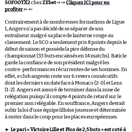
SOFOOTX2
chez
ZEbet
⇒ ⇒
Cliquez ICI pour en
profiter
⇐ ⇐
Contrairement à de nombreuses formations de Ligue
1, Angers n’a pas décidé de se séparer de son
entraîneur malgré sa place de lanterne rouge au
classement. Le SCO a seulement pris 8 points depuis le
début de saison et possède la pire défense du
championnat (33 buts encaissés en 14 matchs). Baticle
garde la confiance de son président malgré les
contre-performances récurrentes de ses hommes. En
effet, e club angevin reste sur 6 revers consécutifs
dont les derniers en date face à Monaco (2-0) et Lens
(1-2). Angers est assuré de terminer dans la zone de
relégation puisqu’il compte 4 points de retard sur le
premier non relégable. En souffrance, Angers devrait
subir la loi d’une équipe lilloise joueuse et déterminée
à rester dans le coup pour les places européennes.
►
Le pari « Victoire Lille et Plus de 2,5 buts » est coté à