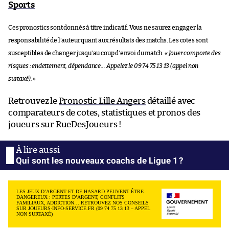
Sports
Ces pronostics sont donnés à titre indicatif. Vous ne saurez engager la
responsabilité de l’auteur quant aux résultats des matchs. Les cotes sont
susceptibles de changer jusqu’au coup d’envoi du match.
« Jouer comporte des
risques : endettement, dépendance… Appelez le 09 74 75 13 13 (appel non
surtaxé). »
Retrouvez le
Pronostic Lille Angers
détaillé avec
comparateurs de cotes, statistiques et pronos des
joueurs sur RueDesJoueurs !
Qui sont les nouveaux coachs de Ligue 1 ?
LES JEUX D’ARGENT ET DE HASARD PEUVENT ÊTRE
DANGEREUX : PERTES D’ARGENT, CONFLITS
FAMILIAUX, ADDICTION… RETROUVEZ NOS CONSEILS
SUR JOUEURS-INFO-SERVICE.FR (09 74 75 13 13 – APPEL
NON SURTAXÉ)