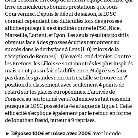
livre de meilleures bonnes prestations que sous
Gourvennec. Depuis le début de saison, le LOSC
connait cependant des difficultés lors des grosses
affiches puisqu’il s’est incliné contre le PSG, Nice,
Marseille, Lorient, et Lyon. Les seuls résultats positifs
obtenus face à des grosses écuries remontent au
succès dans le derby face à Lens (1-0) et lors de la
réception de Rennes (1-1) le week-end dernier. Contre
les Bretons, les Lillois se sont montrés les plus inspirés
mais n’ont pas su faire la différence. Malgré ses faux-
e
pas dans les grandes rencontres, Lille se trouve en 7
position du classement avec seulement 4 points de
retard sur les places européennes. L’arrivée de
Fonseca au jeu tourné vers l’offensive se fait ressentir
puisque le LOSC possède la 4e attaque de Ligue 1. Cette
efficacité s’explique également par le retour en forme
de Jonathan David, buteur à 9 reprises.
►
Déposez 100€ et misez avec 200€
avec le code