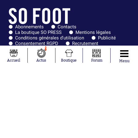
Abonnements
Contacts
La boutique SO PRESS
Mentions légales
Conditions générales d'utilisation
Publicité
Consentement RGPD
Recrutement
Joueurs en
Équipes en
5
tendance
tendance
Accueil
Actus
Boutique
Forum
Menu
Mohamed
Chelsea
Salah
Paris Saint-
Mykhailo
Germain
Mudryk
Bordeaux
Neymar
Olympique
Khalis Merah
lyonnais
Loïs Openda
FIFA
Moussa
Real Madrid
Niakhaté
RC Strasbourg
Nicolás
AC Milan
Tagliafico
France
Pavel Šulc
RC Lens
Josh Maja