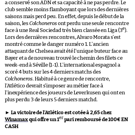
a conservé son ADN et sa capacité à ne pas perdre. Le
club semble moins flamboyant que lors des dernières
saisons mais perd peu. En effet, depuis le début de la
saison, les
Colchoneros
ont perdu une seule rencontre
e
face à une Real Sociedad très bien classée en Liga (3
).
Lors des dernières rencontres, Alvaro Morata s’est
montré comme le danger numéro 1. L’ancien
attaquant de Chelsea avait été l’unique buteur face au
Bayer et a de nouveau trouvé le chemin des filets ce
week-end à Séville (1-1). L’international espagnol a
scoré 4 buts sur les 4 derniers matchs des
Colchoneros
. Habitué à ce genre de rencontre,
l’Atlético devrait s’imposer au métier face à
l’inexpérience des joueurs de Leverkusen qui ont en
plus perdu 3 de leurs 5 derniers matchd.
►
La victoire de l’Atlético est cotée à 2,65 chez
er
Winamax
qui offre un 1
pari remboursé de 100€ EN
CASH