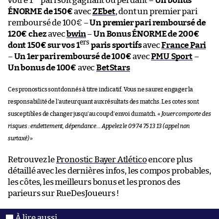
votre 1
pari soit gagnant ou perdant –
Un bonus
ÉNORME de 150€
avec
ZEbet
, dont un premier pari
remboursé de 100€ –
Un premier pari remboursé de
120€ chez
avec
bwin
–
Un Bonus ÉNORME de 200€
ers
dont 150€ sur vos 1
paris sportifs
avec
France Pari
–
Un 1er pari remboursé de 100€
avec
PMU Sport
–
Un bonus de 100€
avec
BetStars
Ces pronostics sont donnés à titre indicatif. Vous ne saurez engager la
responsabilité de l’auteur quant aux résultats des matchs. Les cotes sont
susceptibles de changer jusqu’au coup d’envoi du match. «
Jouer comporte des
risques : endettement, dépendance… Appelez le 09 74 75 13 13 (appel non
surtaxé)
»
Retrouvez le
Pronostic Bayer Atlético
encore plus
détaillé avec les dernières infos, les compos probables,
les côtes, les meilleurs bonus et les pronos des
parieurs sur RueDesJoueurs !