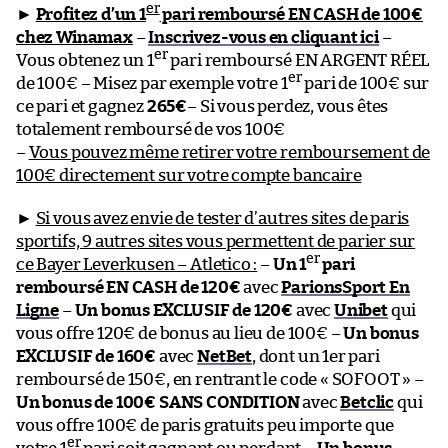
er
►
Profitez d’un 1
pari remboursé EN CASH de 100€
chez Winamax
–
Inscrivez-vous en cliquant ici
–
er
Vous obtenez un 1
pari remboursé EN ARGENT RÉEL
er
de 100€ – Misez par exemple votre 1
pari de 100€ sur
ce pari et gagnez
265€
– Si vous perdez, vous êtes
totalement remboursé de vos 100€
–
Vous pouvez même retirer votre remboursement de
100€ directement sur votre compte bancaire
►
Si vous avez envie de tester d’autres sites de paris
sportifs, 9 autres sites vous permettent de parier sur
er
ce Bayer Leverkusen – Atletico :
–
Un 1
pari
remboursé EN CASH de 120€
avec
ParionsSport En
Ligne
–
Un bonus EXCLUSIF de 120€
avec
Unibet
qui
vous offre 120€ de bonus au lieu de 100€ –
Un bonus
EXCLUSIF de 160€
avec
NetBet
, dont un 1er pari
remboursé de 150€, en rentrant le code « SOFOOT » –
Un bonus de 100€ SANS CONDITION
avec
Betclic
qui
vous offre 100€ de paris gratuits peu importe que
er