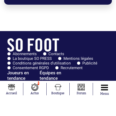
Abonnements
Contacts
La boutique SO PRESS
Mentions légales
Conditions générales d'utilisation
Publicité
Consentement RGPD
Recrutement
Joueurs en
Équipes en
tendance
tendance
6
Mohamed
Chelsea
Salah
Paris Saint-
Accueil
Actus
Boutique
Forum
Menu
Mykhailo
Germain
Mudryk
Bordeaux
Neymar
Olympique
Khalis Merah
lyonnais