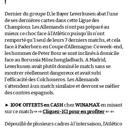
!
Dernier du groupe D, le Bayer Leverkusen abat l’une
de ses dernières cartes dans cette Ligue des
Champions. Les Allemands n’ont pas préparé au
mieux ce choc face à l’Atlético puisqu’ils n’ont
remporté qu’1 seul de leurs 7 derniers matchs, et cela
face à Paderborn en Coupe d’Allemagne. Ce week-end,
les hommes de Peter Bosz se sont inclinés à domicile
face au Borussia Mönchengladbach. A Madrid,
Leverkusen avait plutôt dominé le match sans se
montrer réellement dangereux et avait subi
l’efficacité des Colchoneros. Les Allemands
s’attendent à un match similaire et devront se méfier
des contres espagnols.
►
100€ OFFERTS en CASH
chez
WINAMAX
en misant
sur ce match⇒ ⇒
Cliquez-ICI pour en profiter
⇐ ⇐
Dépouillé de plusieurs cadres à l’intersaison, l’Atlético