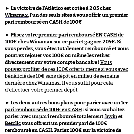
►
La victoire de l’Atlético est cotée à 2,05 chez
Winamax
, l’un des seuls sites à vous offrir un premier
pari remboursé en CASH de 100€
►
Misez votre premier pari remboursé EN CASH de
100€ chez Winamax
sur ce pari et gagnez 205€. Si
vous perdez, vous êtes totalement remboursé et vous
pourrez rejouer vos 100€ ou même les retirer
directement sur votre compte bancaire !
Vous
pouvez profiter de ces 100€ offerts même si vous avez
bénéficié des 10€ sans dépôt en milieu de semaine
dernière chez Winamax. Il vous suffit pour cela
d’effectuer votre premier dépôt !
►
Les deux autres bons plans pour parier avec un 1er
pari remboursé de 100€ en CASH
: si vous souhaitez
parier avec un pari remboursé totalement,
bwin
et
Betclic
vous offrent un premier pari de 100€
remboursé en CASH. Pariez 100€ sur la victoire de