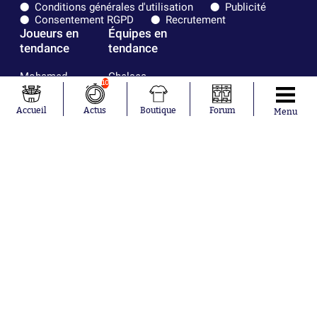
Conditions générales d'utilisation
Publicité
Consentement RGPD
Recrutement
Joueurs en
Équipes en
tendance
tendance
Mohamed
Chelsea
10
Salah
Paris Saint-
Mykhailo
Germain
Accueil
Actus
Boutique
Forum
Menu
Mudryk
Bordeaux
Neymar
Olympique
Khalis Merah
lyonnais
Loïs Openda
FIFA
Moussa
Real Madrid
Niakhaté
RC Strasbourg
Nicolás
AC Milan
Tagliafico
France
Pavel Šulc
RC Lens
Josh Maja
Gauthier Hein