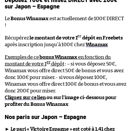
sur Japon – Espagne
Le
Bonus Winamax
est actuellement de 100€ DIRECT
!
er
Récupérez
le montant de votre 1
dépôt en Freebets
après inscription jusqu’à 100€ chez
Winamax
Exemples de ce
bonus Winamax
en fonction du
er
montant de votre 1
dépôt
: – si vous déposez 50€,
Winamax vous offre direct 50€ de bonus et vous avez
donc 100€ pour miser.- si vous déposez 100€,
Winamax vous offre direct 100€ de bonus et vous avez
donc 200€ pour miser.
Cliquez sur ce lien
ou sur l’image ci-dessous pour
profiter du Bonus Winamax
Nos paris sur Japon – Espagne
►
Le pari « Victoire Espagne » est coté à 1,41 chez