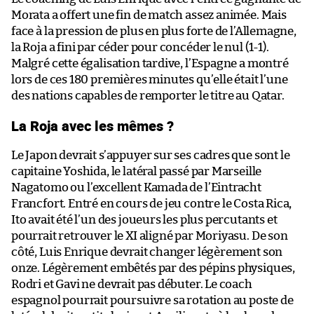
Morata a offert une fin de match assez animée. Mais
face à la pression de plus en plus forte de l’Allemagne,
la Roja a fini par céder pour concéder le nul (1-1).
Malgré cette égalisation tardive, l’Espagne a montré
lors de ces 180 premières minutes qu’elle était l’une
des nations capables de remporter le titre au Qatar.
La Roja avec les mêmes ?
Le Japon devrait s’appuyer sur ses cadres que sont le
capitaine Yoshida, le latéral passé par Marseille
Nagatomo ou l’excellent Kamada de l’Eintracht
Francfort. Entré en cours de jeu contre le Costa Rica,
Ito avait été l’un des joueurs les plus percutants et
pourrait retrouver le XI aligné par Moriyasu. De son
côté, Luis Enrique devrait changer légèrement son
onze. Légèrement embêtés par des pépins physiques,
Rodri et Gavi ne devrait pas débuter. Le coach
espagnol pourrait poursuivre sa rotation au poste de