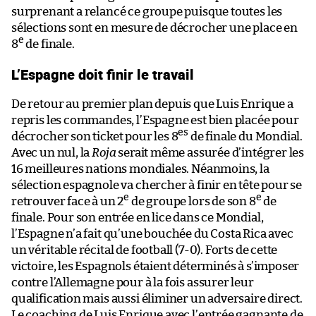
surprenant a relancé ce groupe puisque toutes les
sélections sont en mesure de décrocher une place en
e
8
de finale.
L’Espagne doit finir le travail
De retour au premier plan depuis que Luis Enrique a
repris les commandes, l’Espagne est bien placée pour
es
décrocher son ticket pour les 8
de finale du Mondial.
Avec un nul, la
Roja
serait même assurée d’intégrer les
16 meilleures nations mondiales. Néanmoins, la
sélection espagnole va chercher à finir en tête pour se
e
e
retrouver face à un 2
de groupe lors de son 8
de
finale. Pour son entrée en lice dans ce Mondial,
l’Espagne n’a fait qu’une bouchée du Costa Rica avec
un véritable récital de football (7-0). Forts de cette
victoire, les Espagnols étaient déterminés à s’imposer
contre l’Allemagne pour à la fois assurer leur
qualification mais aussi éliminer un adversaire direct.
Le coaching de Luis Enrique avec l’entrée gagnante de