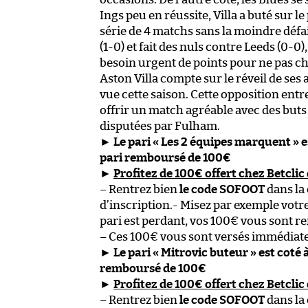
Ings peu en réussite, Villa a buté sur l
série de 4 matchs sans la moindre défai
(1-0) et fait des nuls contre Leeds (0-0)
besoin urgent de points pour ne pas chu
Aston Villa compte sur le réveil de se
vue cette saison. Cette opposition ent
offrir un match agréable avec des buts
disputées par Fulham.
►
Le pari « Les 2 équipes marquent » e
pari remboursé de 100€
►
Profitez de 100€ offert chez Betclic 
– Rentrez bien
le code SOFOOT
dans la
d’inscription.- Misez par exemple votre
pari est perdant, vos 100€ vous sont r
– Ces 100€ vous sont versés immédiate
►
Le pari « Mitrovic buteur » est coté 
remboursé de 100€
►
Profitez de 100€ offert chez Betclic 
– Rentrez bien
le code SOFOOT
dans la