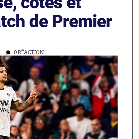
se, cotes et
tch de Premier
0
RÉACTION