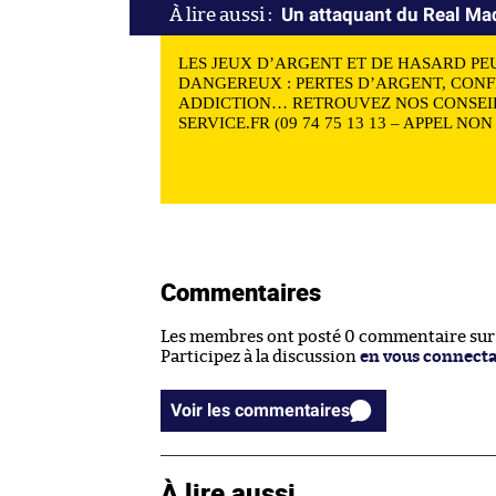
Un attaquant du Real Mad
LES JEUX D’ARGENT ET DE HASARD PE
DANGEREUX : PERTES D’ARGENT, CONF
ADDICTION… RETROUVEZ NOS CONSEIL
SERVICE.FR (09 74 75 13 13 – APPEL NO
Commentaires
Les membres ont posté 0 commentaire sur c
Participez à la discussion
en vous connect
Voir les commentaires
À lire aussi