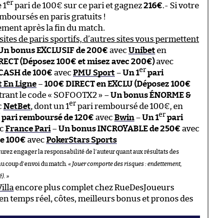
er
 1
pari de 100€ sur ce pari et gagnez
216€
.- Si votre
emboursés en paris gratuits !
ment après la fin du match.
sites de paris sportifs, d’autres sites vous permettent
Un bonus EXCLUSIF de 200€
avec
Unibet
en
RECT (Déposez 100€ et misez avec 200€)
avec
er
 CASH de 100€
avec
PMU Sport
–
Un 1
pari
 En Ligne
–
100€ DIRECT en EXCLU (Déposez 100€
trant le code « SOFOOTX2 » –
Un bonus ÉNORME &
er
c
NetBet
, dont un 1
pari remboursé de 100€, en
er
pari remboursé de 120€
avec
Bwin
–
Un 1
pari
ec
France Pari
–
Un bonus INCROYABLE de 250€
avec
de 100€
avec
PokerStars Sports
aurez engager la responsabilité de l’auteur quant aux résultats des
au coup d’envoi du match.
« Jouer comporte des risques : endettement,
). »
illa
encore plus complet chez RueDesJoueurs
n temps réel, côtes, meilleurs bonus et pronos des